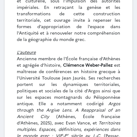
et culturelle, sous l’impulsion des autorités
impériales. En retraçant la genèse et les
transformations de cette construction
territoriale, cet ouvrage invite à repenser les
formes d’appropriation de l’espace dans
l’Antiquité et à renouveler notre compréhension
de la géographie du monde grec.
L'auteure
Ancienne membre de l’École française d’Athènes
et agrégée d’histoire,
Clémence Weber-Pallez
est
maîtresse de conférences en histoire grecque à
l’Université Toulouse Jean Jaurès. Ses recherches
portent sur les dynamiques territoriales,
politiques et sociales de la cité d’Argos ainsi que
sur les espaces montagnards du Péloponnèse
antique. Elle a notamment codirigé
Argos
through the Argive Lens. A Reappraisal of an
Ancient City
(Athènes, École française
d’Athènes, 2025), avec Evan Vance, et
Territoires
multiples. Espaces, définitions, expériences dans
e
er
le monde grec : VII
-I
siècle av. J.-C.
(Pessac,