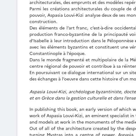
architecturales, des emprunts et des modèles repér
Parmi les créations architecturales du couple de 
pouvoir, Aspasia Louvi-Kizi analyse deux de ses mo
construction.
Des éléments de l’art franc, c’est-à-dire occident
production franco-byzantine de la principauté vois
d’Isabelle à leur introduction dans le Péloponnèse 
avec les éléments byzantins et constituent une vér
Constantinople à l’époque.
Dans le monde fragmenté et multipolaire de la Médi
centre régional de pouvoir et contribue à sa réinte
En poursuivant ce dialogue international sur un si
des échanges à l’oeuvre dans cette histoire d’un mo
Aspasia Louvi-Kizi, archéologue byzantiniste, docteu
et en Grèce dans la gestion culturelle et dans l’ens
In publishing this book, an early version of which
work of Aspasia Louvi-Kizi, an eminent specialist i
and models at work in the monuments of the mediev
Out of all of the architecture created by the des
turning Mystras into a centre of power, Aspasia