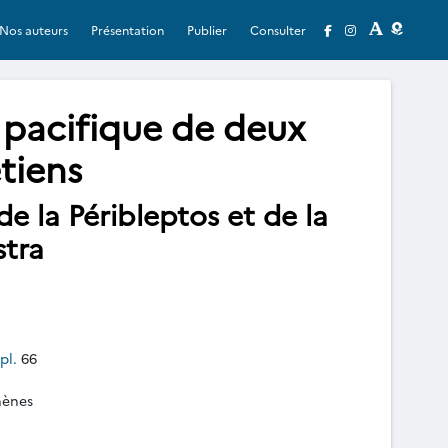
Nos auteurs
Présentation
Publier
Consulter
 pacifique de deux
tiens
e la Péribleptos et de la
stra
pl.
66
hènes