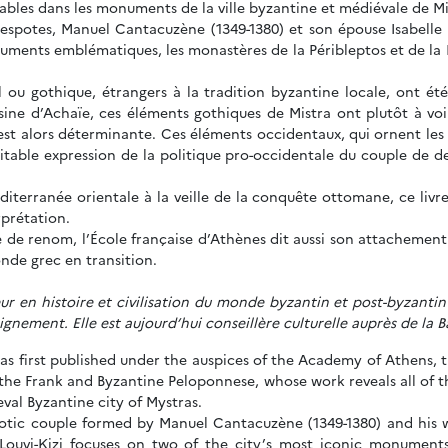
ables dans les monuments de la ville byzantine et médiévale de Mi
despotes, Manuel Cantacuzène (1349-1380) et son épouse Isabelle
numents emblématiques, les monastères de la Péribleptos et de la 
al ou gothique, étrangers à la tradition byzantine locale, ont été
ine d’Achaïe, ces éléments gothiques de Mistra ont plutôt à voi
est alors déterminante. Ces éléments occidentaux, qui ornent les 
itable expression de la politique pro-occidentale du couple de d
terranée orientale à la veille de la conquête ottomane, ce livre
rprétation.
te de renom, l’École française d’Athènes dit aussi son attachement
nde grec en transition.
r en histoire et civilisation du monde byzantin et post-byzantin (
eignement. Elle est aujourd’hui conseillère culturelle auprès de la
 was first published under the auspices of the Academy of Athens, 
n the Frank and Byzantine Peloponnese, whose work reveals all of t
al Byzantine city of Mystras.
potic couple formed by Manuel Cantacuzène (1349-1380) and his w
 Louvi-Kizi focuses on two of the city’s most iconic monuments