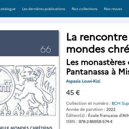
catalogue
Les dernières publications
Nos collections
Nos revues
La rencontre
mondes chré
Les monastères d
Pantanassa à Mi
Aspasía Louvi-Kizi
45 €
Collection et numéro :
BCH Sup
Année de parution :
2022
Éditeur(s) :
École française d’At
ISBN :
978-2-86958-574-4