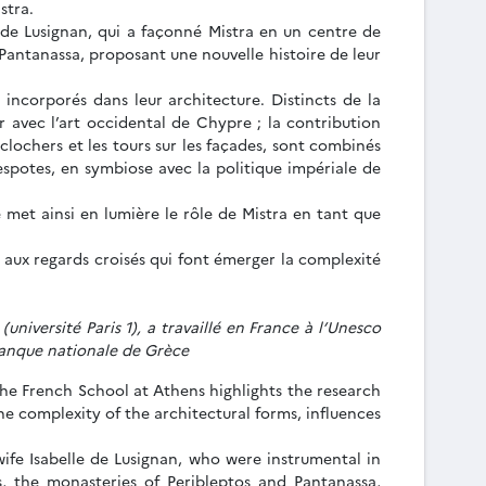
stra.
 de Lusignan, qui a façonné Mistra en un centre de
Pantanassa, proposant une nouvelle histoire de leur
 incorporés dans leur architecture. Distincts de la
r avec l’art occidental de Chypre ; la contribution
clochers et les tours sur les façades, sont combinés
espotes, en symbiose avec la politique impériale de
 met ainsi en lumière le rôle de Mistra en tant que
 aux regards croisés qui font émerger la complexité
université Paris 1), a travaillé en France à l’Unesco
 Banque nationale de Grèce
the French School at Athens highlights the research
he complexity of the architectural forms, influences
ife Isabelle de Lusignan, who were instrumental in
, the monasteries of Peribleptos and Pantanassa,