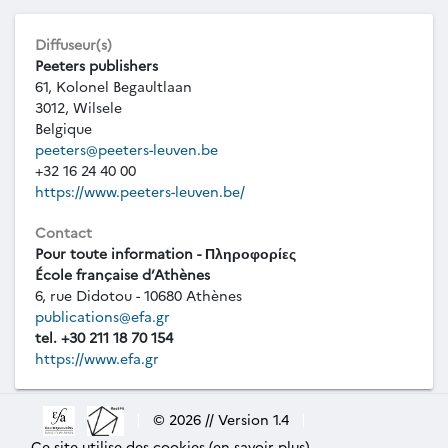
Diffuseur(s)
Peeters publishers
61, Kolonel Begaultlaan
3012, Wilsele
Belgique
peeters@peeters-leuven.be
+32 16 24 40 00
https://www.peeters-leuven.be/
Contact
Pour toute information - Πληροφορίες
École française d’Athènes
6, rue Didotou - 10680 Athènes
publications@efa.gr
tel. +30 211 18 70 154
https://www.efa.gr
|
© 2026 // Version 1.4
|
Ce site utilise des cookies (en savoir plus)