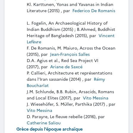
Kl. Karttunen, Yonas and Yavanas in Indian
Literature (2015) , par
Federico De Romanis
L. Fogelin, An Archaeological History of
Indian Buddhism (2015) ; B.Ahmed, Buddhist
Heritage of Bangladesh (2015), par
Vincent
Lefèvre
F. De Romanis, M. Maiuro, Across the Ocean
(2015), par
Jean-François Salles
D.A. Agius et al., Red Sea Project VI
(2017), par
Ariane de Saxcé
P. Callieri, Architecture et représentations
dans l’Iran sassanide (2014) , par
Rémy
Boucharlat
J.M. Schlunde, B.B. Rubin, Arsacids, Romans
and Local Elites (2017), par
Vito Messina
J. Wiesehöfer, S. Müller, Parthika (2017) , par
Vito Messina
D. Parayre, Le fleuve rebelle (2016), par
Catherine Saliou
Grèce depuis l’époque archaïque