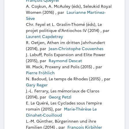
A. Coşkun, A. McAuley (éds), Seleukid Royal
Women (2016) , par
Laurianne Martinez-
Sève
Chr. Feyel et L. Graslin-Thomé (éds), Le
projet politique d’Antiochos IV (2014) , par
Laurent Capdetrey
R. Oetjen, Athen im dritten Jahrhundert
(2014), par
Jean-Christophe Couvenhes
J. Labuff, Polis Expansion and Elite Power
(2015), par
Raymond Descat
W. Mack, Proxeny and Polis (2015) , par
Pierre Fröhlich
N. Badoud, Le temps de Rhodes (2015) , par
Gary Reger
J.-L. Ferrary, Les mémoriaux de Claros
(2014), par
Georg Petzl
E. Le Quéré, Les Cyclades sous l’empire
romain (2015), par
Marie-Thérèse Le
Dinahet-Couilloud
L.-M. Günther, Bürgerinnen und ihre
Familien (2014) , par
François Kirbihler