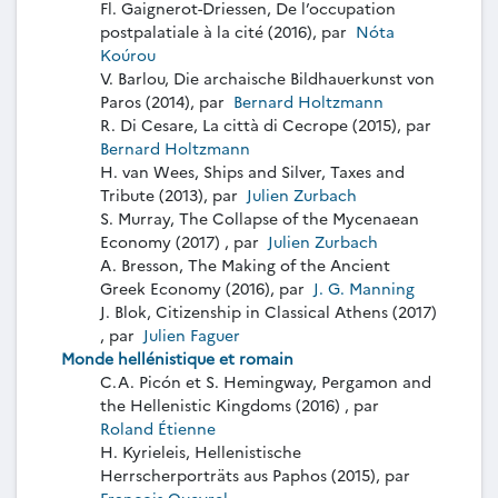
Fl. Gaignerot-Driessen, De l’occupation
postpalatiale à la cité (2016), par
Nóta
Koúrou
V. Barlou, Die archaische Bildhauerkunst von
Paros (2014), par
Bernard Holtzmann
R. Di Cesare, La città di Cecrope (2015), par
Bernard Holtzmann
H. van Wees, Ships and Silver, Taxes and
Tribute (2013), par
Julien Zurbach
S. Murray, The Collapse of the Mycenaean
Economy (2017) , par
Julien Zurbach
A. Bresson, The Making of the Ancient
Greek Economy (2016), par
J. G. Manning
J. Blok, Citizenship in Classical Athens (2017)
, par
Julien Faguer
Monde hellénistique et romain
C.A. Picón et S. Hemingway, Pergamon and
the Hellenistic Kingdoms (2016) , par
Roland Étienne
H. Kyrieleis, Hellenistische
Herrscherporträts aus Paphos (2015), par
François Queyrel