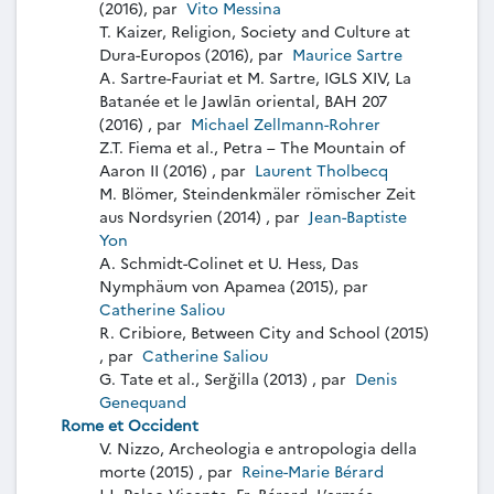
(2016), par
Vito Messina
T. Kaizer, Religion, Society and Culture at
Dura-Europos (2016), par
Maurice Sartre
A. Sartre-Fauriat et M. Sartre, IGLS XIV, La
Batanée et le Jawlān oriental, BAH 207
(2016) , par
Michael Zellmann-Rohrer
Z.T. Fiema et al., Petra – The Mountain of
Aaron II (2016) , par
Laurent Tholbecq
M. Blömer, Steindenkmäler römischer Zeit
aus Nordsyrien (2014) , par
Jean-Baptiste
Yon
A. Schmidt-Colinet et U. Hess, Das
Nymphäum von Apamea (2015), par
Catherine Saliou
R. Cribiore, Between City and School (2015)
, par
Catherine Saliou
G. Tate et al., Serǧilla (2013) , par
Denis
Genequand
Rome et Occident
V. Nizzo, Archeologia e antropologia della
morte (2015) , par
Reine-Marie Bérard
J.J. Palao Vicente, Fr. Bérard, L’armée