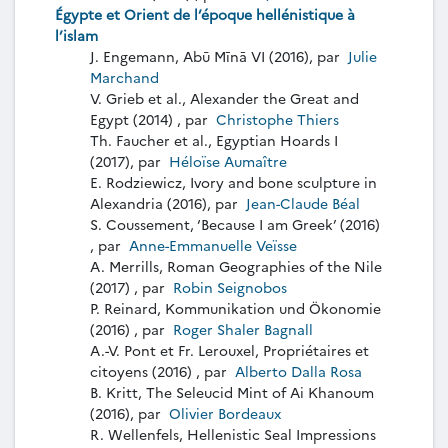
Égypte et Orient de l’époque hellénistique à
l’islam
J. Engemann, Abū Mīnā VI (2016), par
Julie
Marchand
V. Grieb et al., Alexander the Great and
Egypt (2014) , par
Christophe Thiers
Th. Faucher et al., Egyptian Hoards I
(2017), par
Héloïse Aumaître
E. Rodziewicz, Ivory and bone sculpture in
Alexandria (2016), par
Jean-Claude Béal
S. Coussement, ‘Because I am Greek’ (2016)
, par
Anne-Emmanuelle Veïsse
A. Merrills, Roman Geographies of the Nile
(2017) , par
Robin Seignobos
P. Reinard, Kommunikation und Ökonomie
(2016) , par
Roger Shaler Bagnall
A.-V. Pont et Fr. Lerouxel, Propriétaires et
citoyens (2016) , par
Alberto Dalla Rosa
B. Kritt, The Seleucid Mint of Ai Khanoum
(2016), par
Olivier Bordeaux
R. Wellenfels, Hellenistic Seal Impressions