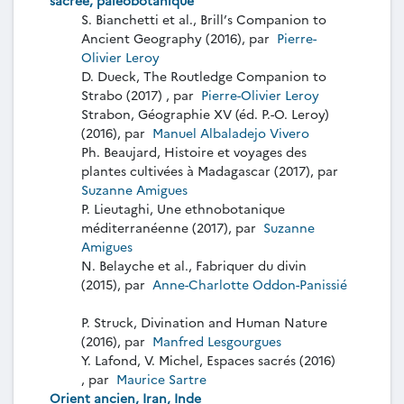
S. Bianchetti et al., Brill’s Companion to
Ancient Geography (2016), par
Pierre-
Olivier Leroy
D. Dueck, The Routledge Companion to
Strabo (2017) , par
Pierre-Olivier Leroy
Strabon, Géographie XV (éd. P.-O. Leroy)
(2016), par
Manuel Albaladejo Vivero
Ph. Beaujard, Histoire et voyages des
plantes cultivées à Madagascar (2017), par
Suzanne Amigues
P. Lieutaghi, Une ethnobotanique
méditerranéenne (2017), par
Suzanne
Amigues
N. Belayche et al., Fabriquer du divin
(2015), par
Anne-Charlotte Oddon-Panissié
P. Struck, Divination and Human Nature
(2016), par
Manfred Lesgourgues
Y. Lafond, V. Michel, Espaces sacrés (2016)
, par
Maurice Sartre
Orient ancien, Iran, Inde