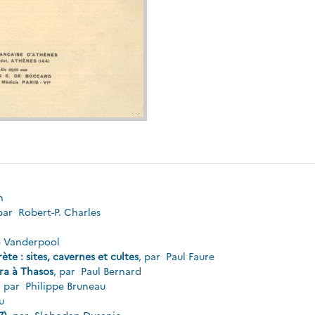
on
 par
Robert-P. Charles
 Vanderpool
e : sites, cavernes et cultes
, par
Paul Faure
éra à Thasos
, par
Paul Bernard
, par
Philippe Bruneau
u