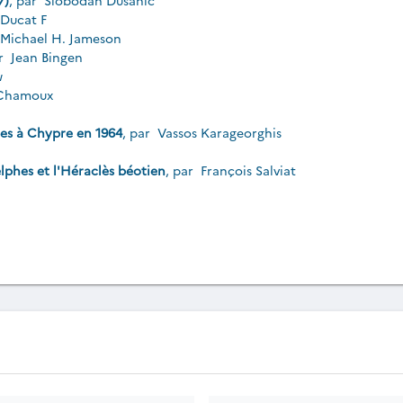
7)
, par
Slobodan Dusanic
Ducat F
Michael H. Jameson
ar
Jean Bingen
w
 Chamoux
ues à Chypre en 1964
, par
Vassos Karageorghis
elphes et l'Héraclès béotien
, par
François Salviat