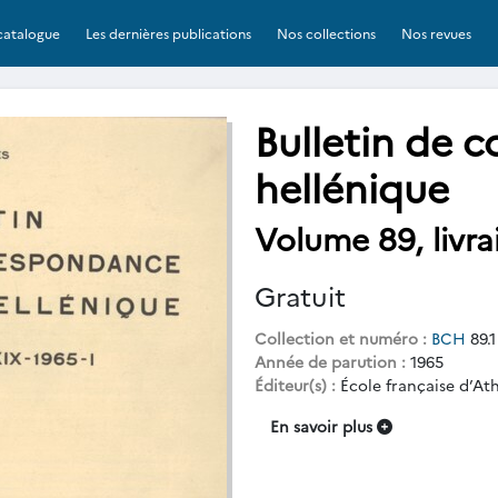
catalogue
Les dernières publications
Nos collections
Nos revues
Bulletin de 
hellénique
Volume 89, livra
Gratuit
Collection et numéro :
BCH
89.1
Année de parution :
1965
Éditeur(s) :
École française d’At
En savoir plus