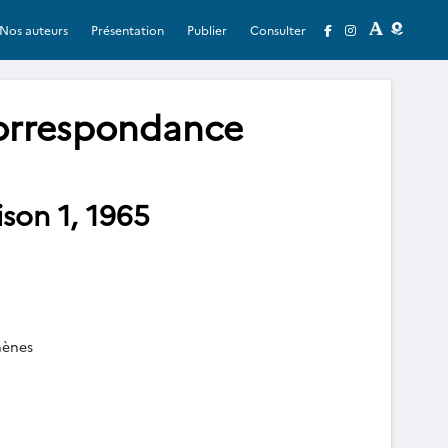
Nos auteurs
Présentation
Publier
Consulter
correspondance
ison 1, 1965
hènes