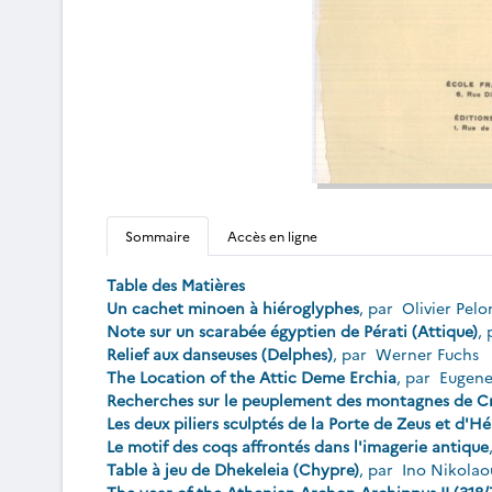
Sommaire
Accès en ligne
Table des Matières
Un cachet minoen à hiéroglyphes
, par
Olivier Pel
Note sur un scarabée égyptien de Pérati (Attique)
,
Relief aux danseuses (Delphes)
, par
Werner Fuchs
The Location of the Attic Deme Erchia
, par
Eugene
Recherches sur le peuplement des montagnes de Crèt
Les deux piliers sculptés de la Porte de Zeus et d'H
Le motif des coqs affrontés dans l'imagerie antique
Table à jeu de Dhekeleia (Chypre)
, par
Ino Nikolao