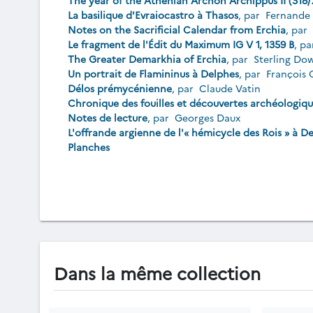
The year of the Athenian Archon Archippus II (318/
La basilique d'Evraiocastro à Thasos
, par
Fernande 
Notes on the Sacrificial Calendar from Erchia
, par
Le fragment de l'Édit du Maximum IG V 1, 1359 B
, p
The Greater Demarkhia of Erchia
, par
Sterling Do
Un portrait de Flamininus à Delphes
, par
François
Délos prémycénienne
, par
Claude Vatin
Chronique des fouilles et découvertes archéologiq
Notes de lecture
, par
Georges Daux
L'offrande argienne de l'« hémicycle des Rois » à D
Planches
Dans la même collection