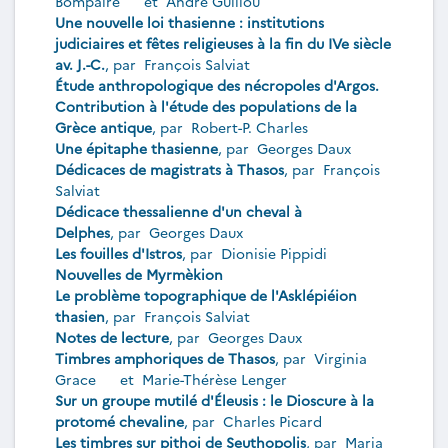
Bompaire
et
André Guillou
Une nouvelle loi thasienne : institutions
judiciaires et fêtes religieuses à la fin du IVe siècle
av. J.-C.
, par
François Salviat
Étude anthropologique des nécropoles d'Argos.
Contribution à l'étude des populations de la
Grèce antique
, par
Robert-P. Charles
Une épitaphe thasienne
, par
Georges Daux
Dédicaces de magistrats à Thasos
, par
François
Salviat
Dédicace thessalienne d'un cheval à
Delphes
, par
Georges Daux
Les fouilles d'Istros
, par
Dionisie Pippidi
Nouvelles de Myrmèkion
Le problème topographique de l'Asklépiéion
thasien
, par
François Salviat
Notes de lecture
, par
Georges Daux
Timbres amphoriques de Thasos
, par
Virginia
Grace
et
Marie-Thérèse Lenger
Sur un groupe mutilé d'Éleusis : le Dioscure à la
protomé chevaline
, par
Charles Picard
Les timbres sur pithoi de Seuthopolis
, par
Maria