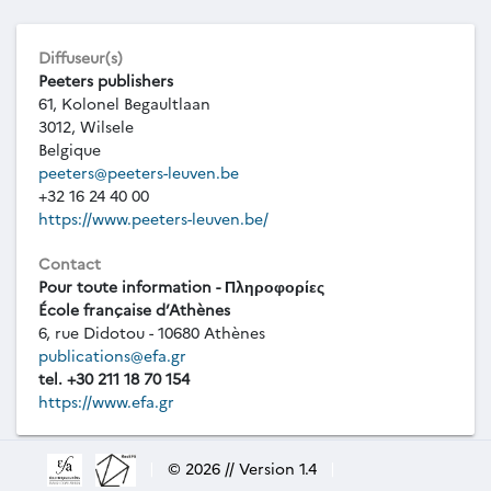
Diffuseur(s)
Peeters publishers
61, Kolonel Begaultlaan
3012, Wilsele
Belgique
peeters@peeters-leuven.be
+32 16 24 40 00
https://www.peeters-leuven.be/
Contact
Pour toute information - Πληροφορίες
École française d’Athènes
6, rue Didotou - 10680 Athènes
publications@efa.gr
tel. +30 211 18 70 154
https://www.efa.gr
|
© 2026 // Version 1.4
|