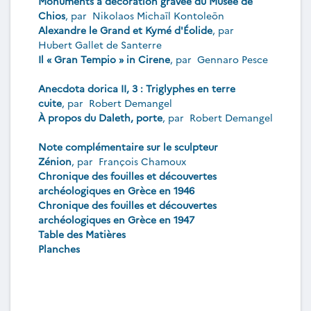
Monuments à décoration gravée du Musée de
Chios
, par
Nikolaos Michaīl Kontoleōn
Alexandre le Grand et Kymé d'Éolide
, par
Hubert Gallet de Santerre
Il « Gran Tempio » in Cirene
, par
Gennaro Pesce
Anecdota dorica II, 3 : Triglyphes en terre
cuite
, par
Robert Demangel
À propos du Daleth, porte
, par
Robert Demangel
Note complémentaire sur le sculpteur
Zénion
, par
François Chamoux
Chronique des fouilles et découvertes
archéologiques en Grèce en 1946
Chronique des fouilles et découvertes
archéologiques en Grèce en 1947
Table des Matières
Planches