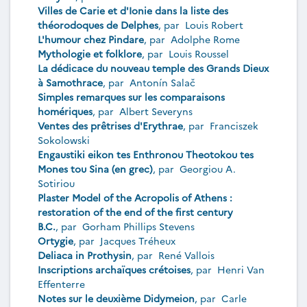
Villes de Carie et d'Ionie dans la liste des
théorodoques de Delphes
, par
Louis Robert
L'humour chez Pindare
, par
Adolphe Rome
Mythologie et folklore
, par
Louis Roussel
La dédicace du nouveau temple des Grands Dieux
à Samothrace
, par
Antonín Salač
Simples remarques sur les comparaisons
homériques
, par
Albert Severyns
Ventes des prêtrises d'Erythrae
, par
Franciszek
Sokolowski
Engaustiki eikon tes Enthronou Theotokou tes
Mones tou Sina (en grec)
, par
Georgiou A.
Sotiriou
Plaster Model of the Acropolis of Athens :
restoration of the end of the first century
B.C.
, par
Gorham Phillips Stevens
Ortygie
, par
Jacques Tréheux
Deliaca in Prothysin
, par
René Vallois
Inscriptions archaïques crétoises
, par
Henri Van
Effenterre
Notes sur le deuxième Didymeion
, par
Carle