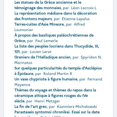
Les statues de la Grèce ancienne et le
témoignage des monnaies
, par
Léon Lacroix L
La représentation médiane dans la décoration
des frontons majeurs
, par
Étienne Lapalus
Terres-cuites d'Asie Mineure
, par
Alfred
Laumonier
À propos des basiliques paléochrétiennes de
Grèce
, par
Paul Lemerle
La liste des peuples locriens dans Thucydide, III,
101
, par
Lucien Lerat
Greniers de l'Helladique ancien
, par
Spyridon N.
Marinatos
Sur quelques particularités du temple d'Asclépios
à Épidaure
, par
Roland Martin R
Un vase chypriote à figure humaine
, par
Fernand
Mayence
Thèmes du voyage et thèmes du repos dans la
céramique attique à figures rouges du IVe
siècle
, par
Henri Metzger
La fin de l'art grec
, par
Kazimierz Michałowski
Parastaseis syntomoi chronikai. Essai sur la date