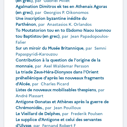
(en grec)
, par
Gabriel Millet
Agalmation Dimitros ek tes en Athenais Agoras
(en grec)
, par
Georgios P. Oikonomos
Une inscription byzantine inédite du
Parthénon
, par
Anastasios K. Orlandos
To Moutatorion tou en to Ebdomo Naou Ioannou
tou Baptistou (en grec)
, par
Jean Papadopoulos-
Falier
Sur un miroir du Musée Britannique
, par
Semni
Papaspyridi-Karouzou
Contribution à la question de l'origine de la
monnaie
, par
Axel Waldemar Persson
La triade Zeus-Héra-Dionysos dans l'Orient
préhellénique d'après les nouveaux fragments
d'Alcée
, par
Charles Picard
Listes de nouveaux mobilisables thespiens
, par
André Plassart
Antigone Gonatas et Athènes après la guerre de
Chrémonidès.
, par
Jean Pouilloux
Le Vieillard de Delphes
, par
Frederik Poulsen
Le supplice d'Antigone et celui des servantes
d'Ulysse
, par
Fernand Robert F