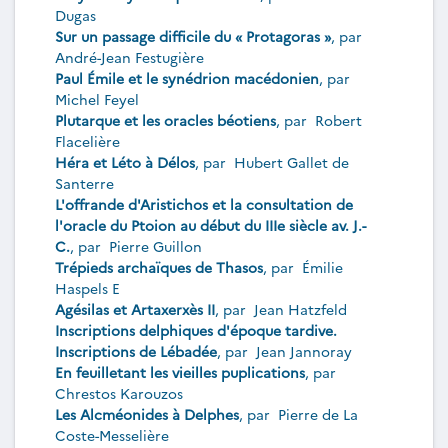
Dugas
Sur un passage difficile du « Protagoras »
, par
André-Jean Festugière
Paul Émile et le synédrion macédonien
, par
Michel Feyel
Plutarque et les oracles béotiens
, par
Robert
Flacelière
Héra et Léto à Délos
, par
Hubert Gallet de
Santerre
L'offrande d'Aristichos et la consultation de
l'oracle du Ptoion au début du IIIe siècle av. J.-
C.
, par
Pierre Guillon
Trépieds archaïques de Thasos
, par
Émilie
Haspels E
Agésilas et Artaxerxès II
, par
Jean Hatzfeld
Inscriptions delphiques d'époque tardive.
Inscriptions de Lébadée
, par
Jean Jannoray
En feuilletant les vieilles puplications
, par
Chrestos Karouzos
Les Alcméonides à Delphes
, par
Pierre de La
Coste-Messelière