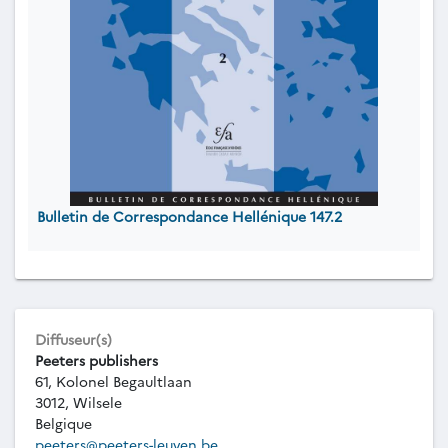
Bulletin de Correspondance Hellénique 147.2
Diffuseur(s)
Peeters publishers
61, Kolonel Begaultlaan
3012, Wilsele
Belgique
peeters@peeters-leuven.be