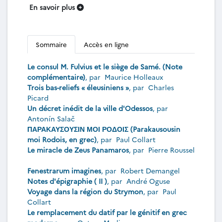
En savoir plus
Sommaire
Accès en ligne
Le consul M. Fulvius et le siège de Samé. (Note
complémentaire)
, par
Maurice Holleaux
Trois bas-reliefs « éleusiniens »
, par
Charles
Picard
Un décret inédit de la ville d'Odessos
, par
Antonín Salač
ΠΑΡΑΚΑΥΣΟΥΣΙΝ ΜΟΙ ΡΟΔΟΙΣ (Parakausousin
moi Rodois, en grec)
, par
Paul Collart
Le miracle de Zeus Panamaros
, par
Pierre Roussel
Fenestrarum imagines
, par
Robert Demangel
Notes d'épigraphie ( II )
, par
André Oguse
Voyage dans la région du Strymon
, par
Paul
Collart
Le remplacement du datif par le génitif en grec