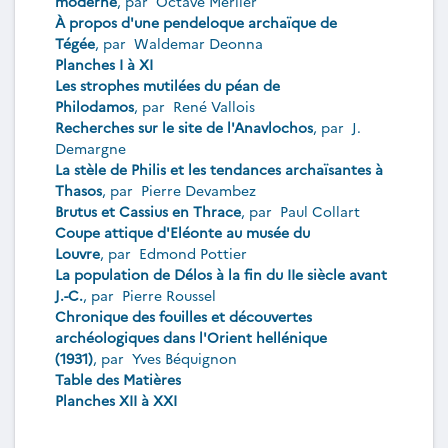
moderne
, par
Octave Merlier
À propos d'une pendeloque archaïque de
Tégée
, par
Waldemar Deonna
Planches I à XI
Les strophes mutilées du péan de
Philodamos
, par
René Vallois
Recherches sur le site de l'Anavlochos
, par
J.
Demargne
La stèle de Philis et les tendances archaïsantes à
Thasos
, par
Pierre Devambez
Brutus et Cassius en Thrace
, par
Paul Collart
Coupe attique d'Eléonte au musée du
Louvre
, par
Edmond Pottier
La population de Délos à la fin du IIe siècle avant
J.-C.
, par
Pierre Roussel
Chronique des fouilles et découvertes
archéologiques dans l'Orient hellénique
(1931)
, par
Yves Béquignon
Table des Matières
Planches XII à XXI