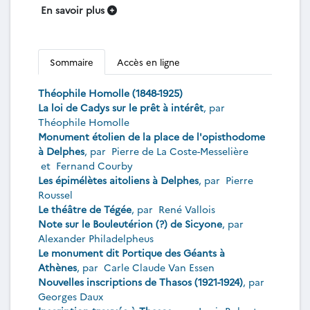
En savoir plus
Sommaire
Accès en ligne
Théophile Homolle (1848-1925)
La loi de Cadys sur le prêt à intérêt
, par
Théophile Homolle
Monument étolien de la place de l'opisthodome
à Delphes
, par
Pierre de La Coste-Messelière
et
Fernand Courby
Les épimélètes aitoliens à Delphes
, par
Pierre
Roussel
Le théâtre de Tégée
, par
René Vallois
Note sur le Bouleutérion (?) de Sicyone
, par
Alexander Philadelpheus
Le monument dit Portique des Géants à
Athènes
, par
Carle Claude Van Essen
Nouvelles inscriptions de Thasos (1921-1924)
, par
Georges Daux