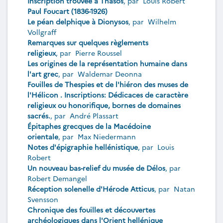
Inscription trouvée à Thasos
, par
Louis Robert
Paul Foucart (1836-1926)
Le péan delphique à Dionysos
, par
Wilhelm
Vollgraff
Remarques sur quelques règlements
religieux
, par
Pierre Roussel
Les origines de la représentation humaine dans
l'art grec
, par
Waldemar Deonna
Fouilles de Thespies et de l'hiéron des muses de
l'Hélicon . Inscriptions: Dédicaces de caractère
religieux ou honorifique, bornes de domaines
sacrés.
, par
André Plassart
Épitaphes grecques de la Macédoine
orientale
, par
Max Niedermann
Notes d'épigraphie hellénistique
, par
Louis
Robert
Un nouveau bas-relief du musée de Délos
, par
Robert Demangel
Réception solenelle d'Hérode Atticus
, par
Natan
Svensson
Chronique des fouilles et découvertes
archéologiques dans l'Orient hellénique