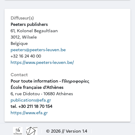
Diffuseur(s)
Peeters publishers
61, Kolonel Begaultlaan
3012, Wilsele
Belgique
peeters@peeters-leuven.be
+32 16 24 40 00
https://www.peeters-leuven.be/
Contact
Pour toute information - Πληροφορίες
École française d’Athènes
6, rue Didotou - 10680 Athènes
publications@efa.gr
tel. +30 211 18 70 154
https://www.efa.gr
|
© 2026 // Version 1.4
|