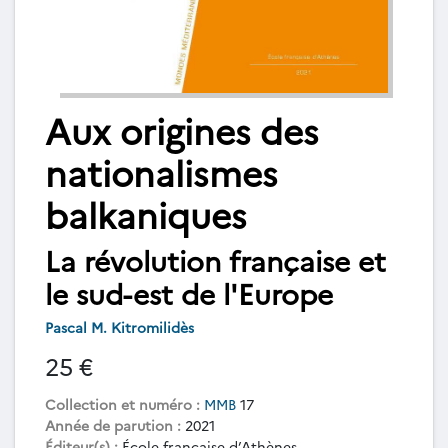
Aux origines des
nationalismes
balkaniques
La révolution française et
le sud-est de l'Europe
Pascal M. Kitromilidès
25 €
Collection et numéro :
MMB
17
Année de parution :
2021
Éditeur(s) :
École française d’Athènes