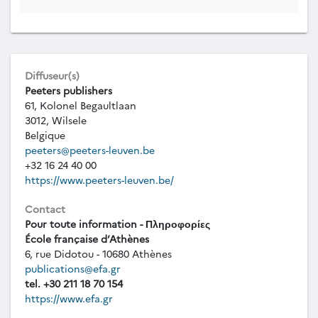
Diffuseur(s)
Peeters publishers
61, Kolonel Begaultlaan
3012, Wilsele
Belgique
peeters@peeters-leuven.be
+32 16 24 40 00
https://www.peeters-leuven.be/
Contact
Pour toute information - Πληροφορίες
École française d’Athènes
6, rue Didotou - 10680 Athènes
publications@efa.gr
tel. +30 211 18 70 154
https://www.efa.gr