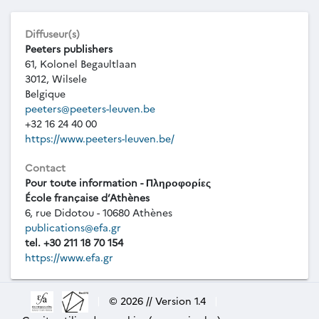
Diffuseur(s)
Peeters publishers
61, Kolonel Begaultlaan
3012, Wilsele
Belgique
peeters@peeters-leuven.be
+32 16 24 40 00
https://www.peeters-leuven.be/
Contact
Pour toute information - Πληροφορίες
École française d’Athènes
6, rue Didotou - 10680 Athènes
publications@efa.gr
tel. +30 211 18 70 154
https://www.efa.gr
|
© 2026 // Version 1.4
|