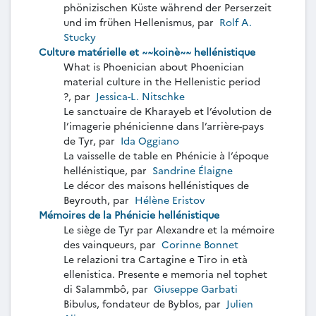
phönizischen Küste während der Perserzeit
und im frühen Hellenismus, par
Rolf A.
Stucky
Culture matérielle et ~~koinè~~ hellénistique
What is Phoenician about Phoenician
material culture in the Hellenistic period
?, par
Jessica-L. Nitschke
Le sanctuaire de Kharayeb et l’évolution de
l’imagerie phénicienne dans l’arrière-pays
de Tyr, par
Ida Oggiano
La vaisselle de table en Phénicie à l’époque
hellénistique, par
Sandrine Élaigne
Le décor des maisons hellénistiques de
Beyrouth, par
Hélène Eristov
Mémoires de la Phénicie hellénistique
Le siège de Tyr par Alexandre et la mémoire
des vainqueurs, par
Corinne Bonnet
Le relazioni tra Cartagine e Tiro in età
ellenistica. Presente e memoria nel tophet
di Salammbô, par
Giuseppe Garbati
Bibulus, fondateur de Byblos, par
Julien