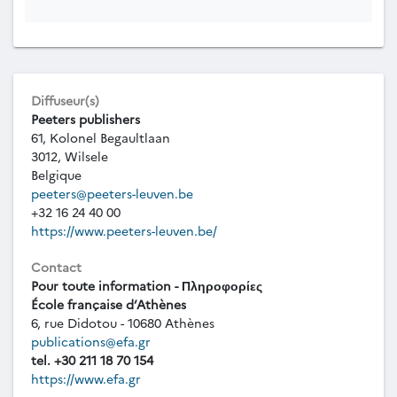
Diffuseur(s)
Peeters publishers
61, Kolonel Begaultlaan
3012, Wilsele
Belgique
peeters@peeters-leuven.be
+32 16 24 40 00
https://www.peeters-leuven.be/
Contact
Pour toute information - Πληροφορίες
École française d’Athènes
6, rue Didotou - 10680 Athènes
publications@efa.gr
tel. +30 211 18 70 154
https://www.efa.gr