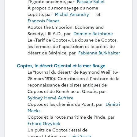
l'Égypte ancienne, par
Pascale Ballet
À propos du monnayage du nome
coptite, par
Michel Amandry
et
François Planet
Koptos the Emporion. Economy and
Society, I-III A.D., par
Dominic Rathbone
Le «Tarif de Coptos». La douane de Coptos,
les fermiers de l'apostolion et le préfet du
désert de Bérénice, par
Fabienne Burkhalter
Coptos, le désert Oriental et la mer Rouge
Le "Journal du désert" de Raymond Weill (6-
25 mars 1910). Contribution à l'histoire de la
reconnaissance des pistes antiques de
Coptos et de Keneh au o. Gasoûs, par
Sydney Hervé Aufrère
Coptos et les chemins du Pount, par
Dimitri
Meeks
Coptos et la route maritime de l'Inde, par
Erhard Grzybek
Un puits de Coptos : essai de
reconstitution, par
Luigi Scala