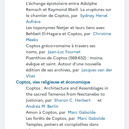
L'échange épistolaire entre Adolphe
Reinach et Raymond Weill. La «rupture» sur
le chantier de Coptos, par
Sydney Hervé
Aufrère
Les toponymes Netjer et leurs liens avec
Behbeit El-Hagara et Coptos, par
Christine
Meeks
Coptos gréco-romaine à travers ses
noms, par
Jean-Luc Fournet
Pisenthios de Coptos (569-632) : moine,
évêque et saint. Autour d'une nouvelle
édition de ses archives, par
Jacques van der
Vliet
Coptos, vies religieuse et économique
Coptos : Architecture and Assemblages in
the sacred Temenos from Nectanebo to
Justinian, par
Sharon C. Herbert
et
Andrea M. Berlin
Amon à Coptos, par
Marc Gabolde
Les forêts de Coptos, par
Marc Gabolde
Temples, potiers et coroplathes dans