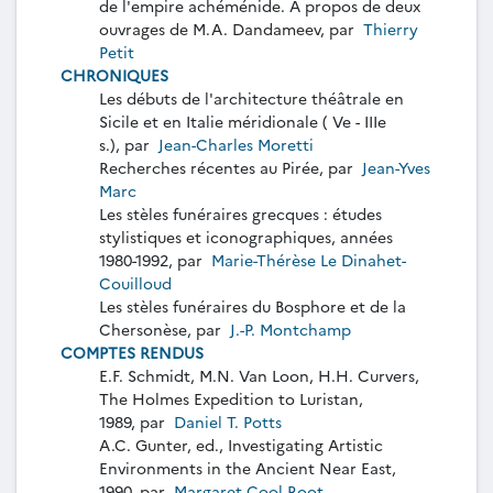
de l'empire achéménide. A propos de deux
ouvrages de M.A. Dandameev, par
Thierry
Petit
CHRONIQUES
Les débuts de l'architecture théâtrale en
Sicile et en Italie méridionale ( Ve - IIIe
s.), par
Jean-Charles Moretti
Recherches récentes au Pirée, par
Jean-Yves
Marc
Les stèles funéraires grecques : études
stylistiques et iconographiques, années
1980-1992, par
Marie-Thérèse Le Dinahet-
Couilloud
Les stèles funéraires du Bosphore et de la
Chersonèse, par
J.-P. Montchamp
COMPTES RENDUS
E.F. Schmidt, M.N. Van Loon, H.H. Curvers,
The Holmes Expedition to Luristan,
1989, par
Daniel T. Potts
A.C. Gunter, ed., Investigating Artistic
Environments in the Ancient Near East,
1990, par
Margaret Cool Root