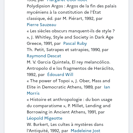
Polydipsion Argos : Argos de la fin des palais
mycéniens à la constitution de l'État
classique, éd. par M. Piérart, 1992, par
Pierre Sauzeau
« Les siècles obscurs manquent-ils de style ?
», J. Whitley, Style and Society in Dark Age
Greece, 1991, par
Pascal Ruby
Th. Petit, Satrapes et satrapies, 1990, par
Raymond Descat
M. V. Garcia Quintela, El rey melancólico.
Antropolo d e los fragmentos de Heráclito,
1992, par
Édouard Will
« The power of Topoi », J. Ober, Mass and
Elite in Democratic Athens, 1989, par
Ian
Morris
« Histoire et anthropologie : du bon usage
du comparatisme », P. Millet, Lending and
Borrowing in Ancient Athens, 1991, par
Léopold Migeotte
W. Burkert, Les cultes à mystères dans
l'Antiquité, 1992, par
Madeleine Jost