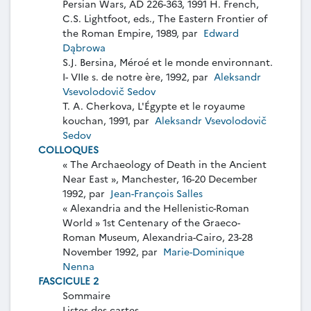
Persian Wars, AD 226-363, 1991 H. French,
C.S. Lightfoot, eds., The Eastern Frontier of
the Roman Empire, 1989, par
Edward
Dąbrowa
S.J. Bersina, Méroé et le monde environnant.
I- VIIe s. de notre ère, 1992, par
Aleksandr
Vsevolodovič Sedov
T. A. Cherkova, L'Égypte et le royaume
kouchan, 1991, par
Aleksandr Vsevolodovič
Sedov
COLLOQUES
« The Archaeology of Death in the Ancient
Near East », Manchester, 16-20 December
1992, par
Jean-François Salles
« Alexandria and the Hellenistic-Roman
World » 1st Centenary of the Graeco-
Roman Museum, Alexandria-Cairo, 23-28
November 1992, par
Marie-Dominique
Nenna
FASCICULE 2
Sommaire
Listes des cartes