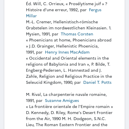
Éd. Will, C. Orrieux, « Prosélytisme juif » ?
Histoire d'une erreur, 1992, par
Fergus
Millar
M.-L. Cremer, Hellenistisch-römische
Grabstelen im nordwestlichen Kleinasien. 1.
Mysien, 1991, par
Thomas Corsten
« Phoenicians at home, Phoenicians abroad
» J.D. Grainger, Hellenistic Phoenicia,
1991, par
Henry Innes MacAdam
« Occidental and Oriental elements in the
religions of Babylonia and Iran », P. Bilde, T.
Engberg-Pedersen, L. Hannestad and J.
Zahle, Religion and Religious Practice in the
Seleucid Kingdom, 1990, par
Daniel T. Potts
M. Rival, La charpenterie navale romaine,
1991, par
Suzanne Amigues
« La frontière orientale de l'Empire romain »
D. Kennedy, D. Riley, Rome's Desert Frontier
from the Air, 1990 M. H. Dodgeon, S.N.C.
Lieu, The Roman Eastern Frontier and the