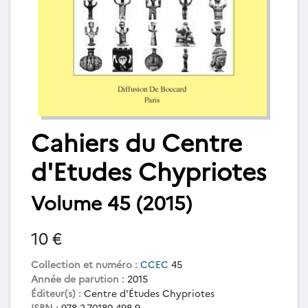
Cahiers du Centre
d'Etudes Chypriotes
Volume 45 (2015)
10 €
Collection et numéro :
CCEC
45
Année de parution :
2015
Éditeur(s) :
Centre d'Études Chypriotes
ISBN :
978-2-70180-498-9