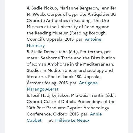
4. Sadie Pickup, Marianne Bergeron, Jennifer
M. Webb, Corpus of Cypriote Antiquities 30.
Cypriote Antiquities in Reading. The Ure
Museum at the University of Reading and
the Reading Museum (Reading Borough
Council), Uppsala, 2015, par
Antoine
Hermary
5. Stella Demesticha (éd.), Per terram, per
mare : Seaborne Trade and the Distribution
of Roman Amphorae in the Mediterranean.
Studies in Mediterranean archaeology and
literature, Pocket-book 180. Uppsala,
Åströms förlag, 2015, par
Antigone
Marangou-Lerat
6. Iosif Hadjikyriakos, Mia Gaia Trentin (éd.),
Cypriot Cultural Details. Proceedings of the
10th Post Graduate Cypriot Archaeology
Conference, Oxford, 2015, par
Annie
Caubet
et
Hélène Le Meaux