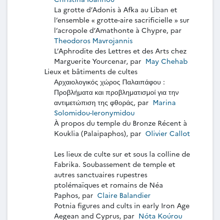
La grotte d’Adonis à Afka au Liban et
l’ensemble « grotte-aire sacrificielle » sur
l’acropole d’Amathonte à Chypre, par
Theodoros Mavrojannis
L’Aphrodite des Lettres et des Arts chez
Marguerite Yourcenar, par
May Chehab
Lieux et bâtiments de cultes
Αρχαιολογικός χώρος Παλαιπάφου :
Προβλήματα και προβληματισμοί για την
αντιμετώπιση της φθοράς, par
Marina
Solomidou-Ieronymidou
À propos du temple du Bronze Récent à
Kouklia (Palaipaphos), par
Olivier Callot
Les lieux de culte sur et sous la colline de
Fabrika. Soubassement de temple et
autres sanctuaires rupestres
ptolémaïques et romains de Néa
Paphos, par
Claire Balandier
Potnia figures and cults in early Iron Age
Aegean and Cyprus, par
Nóta Koúrou