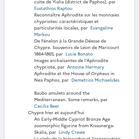
cuite de Yialia (district de Paphos), par
Eustathios Raptou
Reconnaître Aphrodite sur les monnaies
chypriotes: caractéristiques et
particularités locales, par
Evangeline
Markou
De Fénelon à la Grande Déesse de
Chypre. Souvenirs de Léon de Maricourt
1864-1865, par
Lucie Bonato
Images archaïsantes de l’Aphrodite
chypriote, par
Antoine Hermary
Aphrodite at the House of Orpheus in
Nea Paphos, par
Demetrios Michaelides
Baubo amulets around the
Mediterranean. Some remarks, par
Cecilia Beer
Chypre hier et aujourd’hui
An Early-Middle Cypriot Bronze Age
zoomorphic figurine from Kissonerga-
Skalia, par
Lindy Crewe
La règle de la hiérarchie et l’organisation