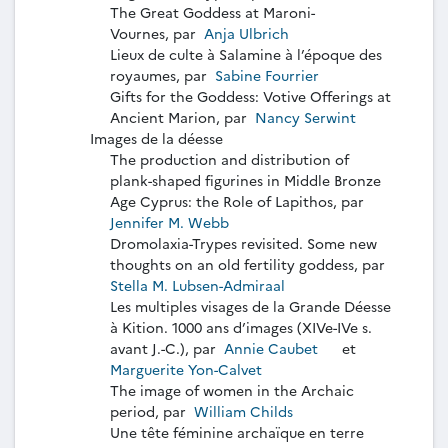
The Great Goddess at Maroni-
Vournes, par
Anja Ulbrich
Lieux de culte à Salamine à l’époque des
royaumes, par
Sabine Fourrier
Gifts for the Goddess: Votive Offerings at
Ancient Marion, par
Nancy Serwint
Images de la déesse
The production and distribution of
plank-shaped figurines in Middle Bronze
Age Cyprus: the Role of Lapithos, par
Jennifer M. Webb
Dromolaxia-Trypes revisited. Some new
thoughts on an old fertility goddess, par
Stella M. Lubsen-Admiraal
Les multiples visages de la Grande Déesse
à Kition. 1000 ans d’images (XIVe-IVe s.
avant J.-C.), par
Annie Caubet
et
Marguerite Yon-Calvet
The image of women in the Archaic
period, par
William Childs
Une tête féminine archaïque en terre