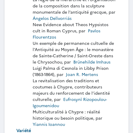
de la composition dans la sculpture
monumentale de l’antiquité grecque, par
Ángelos Delīvorriás
New Evidence about Theos Hypsistos
cult in Roman Cyprus, par
Pavlos
Flourentzos
Un exemple de permanence cultuelle de
l’Antiquité au Moyen Âge : le monastère
de Sainte-Catherine / Saint-Oreste dans
le Chrysochou, par
Brünehilde Imhaus
Luigi Palma di Cesnola in Libby Prison
(1863-1864), par
Joan R. Mertens
La revitalisation des traditions et
coutumes à Chypre, contributeurs
majeurs du renforcement de l’identité
culturelle, par
Eufrosynī Rizopoulou-
Igoumenidou
Multiculturalité à Chypre : réalité
historique ou besoin politique, par
Yiannis Ioannou
Variété