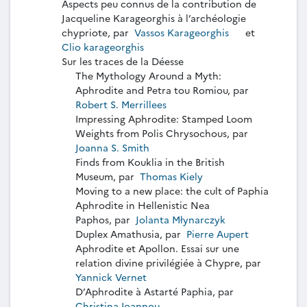
Aspects peu connus de la contribution de
Jacqueline Karageorghis à l’archéologie
chypriote, par
Vassos Karageorghis
et
Clio karageorghis
Sur les traces de la Déesse
The Mythology Around a Myth:
Aphrodite and Petra tou Romiou, par
Robert S. Merrillees
Impressing Aphrodite: Stamped Loom
Weights from Polis Chrysochous, par
Joanna S. Smith
Finds from Kouklia in the British
Museum, par
Thomas Kiely
Moving to a new place: the cult of Paphia
Aphrodite in Hellenistic Nea
Paphos, par
Jolanta Młynarczyk
Duplex Amathusia, par
Pierre Aupert
Aphrodite et Apollon. Essai sur une
relation divine privilégiée à Chypre, par
Yannick Vernet
D’Aphrodite à Astarté Paphia, par
Christina Ioannou