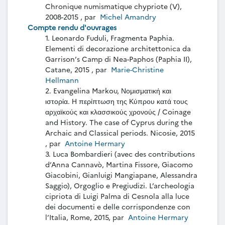
Chronique numismatique chypriote (V),
2008-2015 , par
Michel Amandry
Compte rendu d'ouvrages
1. Leonardo Fuduli, Fragmenta Paphia.
Elementi di decorazione architettonica da
Garrison’s Camp di Nea-Paphos (Paphia II),
Catane, 2015 , par
Marie-Christine
Hellmann
2. Evangelina Markou, Νομισματική και
ιστορία. Η περίπτωση της Κύπρου κατά τους
αρχαϊκούς και κλασσικούς χρονούς / Coinage
and History. The case of Cyprus during the
Archaic and Classical periods. Nicosie, 2015
, par
Antoine Hermary
3. Luca Bombardieri (avec des contributions
d’Anna Cannavò, Martina Fissore, Giacomo
Giacobini, Gianluigi Mangiapane, Alessandra
Saggio), Orgoglio e Pregiudizi. L’archeologia
cipriota di Luigi Palma di Cesnola alla luce
dei documenti e delle corrispondenze con
l’Italia, Rome, 2015, par
Antoine Hermary