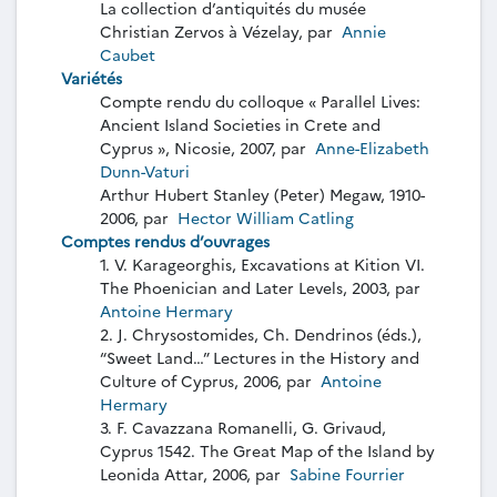
La collection d’antiquités du musée
Christian Zervos à Vézelay, par
Annie
Caubet
Variétés
Compte rendu du colloque « Parallel Lives:
Ancient Island Societies in Crete and
Cyprus », Nicosie, 2007, par
Anne-Elizabeth
Dunn-Vaturi
Arthur Hubert Stanley (Peter) Megaw, 1910-
2006, par
Hector William Catling
Comptes rendus d’ouvrages
1. V. Karageorghis, Excavations at Kition VI.
The Phoenician and Later Levels, 2003, par
Antoine Hermary
2. J. Chrysostomides, Ch. Dendrinos (éds.),
“Sweet Land…” Lectures in the History and
Culture of Cyprus, 2006, par
Antoine
Hermary
3. F. Cavazzana Romanelli, G. Grivaud,
Cyprus 1542. The Great Map of the Island by
Leonida Attar, 2006, par
Sabine Fourrier