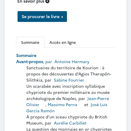
En savoir plus
Se procurer le livre
Sommaire
Accès en ligne
Sommaire
Avant-propos
, par
Antoine Hermary
Sanctuaires du territoire de Kourion : à
propos des découvertes d’Agios Therapôn-
Silithkia, par
Sabine Fourrier
Un scarabée avec inscription syllabique
chypriote du premier millénaire au musée
archéologique de Naples, par
Jean-Pierre
Olivier
,
Massimo Perna
et
José Luis
García Ramón
À propos d’un sceau chypriote du British
Museum, par
Aurélie Carbillet
La question des monnaies en or chypriotes