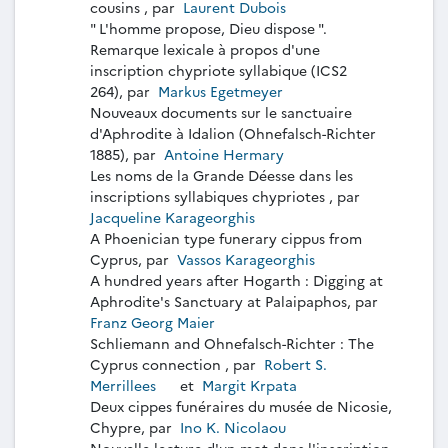
cousins , par
Laurent Dubois
" L'homme propose, Dieu dispose ".
Remarque lexicale à propos d'une
inscription chypriote syllabique (ICS2
264), par
Markus Egetmeyer
Nouveaux documents sur le sanctuaire
d'Aphrodite à Idalion (Ohnefalsch-Richter
1885), par
Antoine Hermary
Les noms de la Grande Déesse dans les
inscriptions syllabiques chypriotes , par
Jacqueline Karageorghis
A Phoenician type funerary cippus from
Cyprus, par
Vassos Karageorghis
A hundred years after Hogarth : Digging at
Aphrodite's Sanctuary at Palaipaphos, par
Franz Georg Maier
Schliemann and Ohnefalsch-Richter : The
Cyprus connection , par
Robert S.
Merrillees
et
Margit Krpata
Deux cippes funéraires du musée de Nicosie,
Chypre, par
Ino K. Nicolaou
Nouvelle lecture d'un mot dans l'inscription