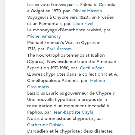
Les ex-voto trouvés par L. Palma di Cesnola
à Golgoi en 1870, par
Olivier Masson
Voyageurs à Chypre vers 1820 : un Prussien
et un Piémontais, par
Léon Fivel
Le monnayage d'Amathonte revisité, par
Michel Amandry
Michael Eneman's Visit to Cyprus in
1713, par
Paul Åström
The Kourotrophos temenos at Idalion
(Cyprus). New evidence from the American
Expedition 1971-1980, par
Cecilia Beer
Œuvres chypriotes dans la collection P. et A.
Canellopoulos à Athènes, par
Hélène
Cassimatis
Bassidius Lauricius gouverneur de Chypre ?
Une nouvelle hypothèse à propos de la
restauration d'un monument incendié à
Paphos, par
Jean-Baptiste Cayla
Notes d'onomastique chypriote , par
Catherine Dobias
L'arcadien et le chypriote : deux dialectes