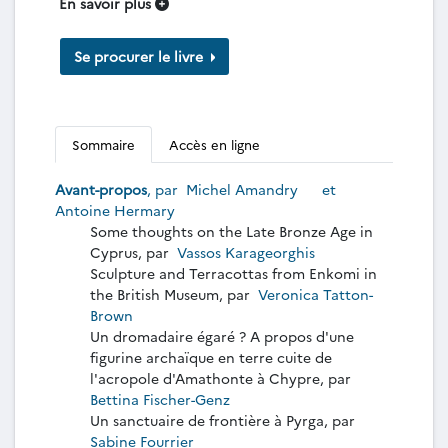
En savoir plus
Se procurer le livre
Sommaire
Accès en ligne
Avant-propos
, par
Michel Amandry
et
Antoine Hermary
Some thoughts on the Late Bronze Age in
Cyprus, par
Vassos Karageorghis
Sculpture and Terracottas from Enkomi in
the British Museum, par
Veronica Tatton-
Brown
Un dromadaire égaré ? A propos d'une
figurine archaïque en terre cuite de
l'acropole d'Amathonte à Chypre, par
Bettina Fischer-Genz
Un sanctuaire de frontière à Pyrga, par
Sabine Fourrier