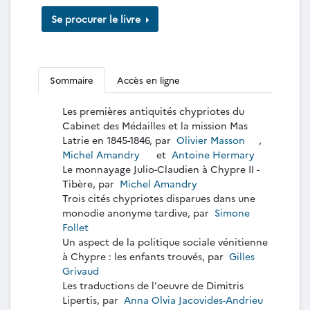
Se procurer le livre
Sommaire
Accès en ligne
Les premières antiquités chypriotes du
Cabinet des Médailles et la mission Mas
Latrie en 1845-1846, par
Olivier Masson
,
Michel Amandry
et
Antoine Hermary
Le monnayage Julio-Claudien à Chypre II -
Tibère, par
Michel Amandry
Trois cités chypriotes disparues dans une
monodie anonyme tardive, par
Simone
Follet
Un aspect de la politique sociale vénitienne
à Chypre : les enfants trouvés, par
Gilles
Grivaud
Les traductions de l'oeuvre de Dimitris
Lipertis, par
Anna Olvia Jacovides-Andrieu