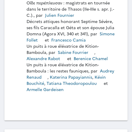
Oἵδε περιέπλευσαν : magistrats en tournée
dans le territoire de Thasos (IIe-IIIe s. apr. J.-
C.)., par
Julien Fournier
Décrets attiques honorant Septime Sévère,
ses fils Caracalla et Géta et son épouse Julia
Domna (Agora XVI, 340 et 341), par
Simone
Follet
et
Francesco Camia
Un puits à roue élévatrice de Kition-
Bamboula, par
Sabine Fourrier
,
Alexandre Rabot
et
Berenice Chamel
Un puits à roue élévatrice de Kition-
Bamboula : les restes fauniques, par
Audrey
Renaud
,
Katerina Papayiannis
,
Kévin
Bouchité
,
Tatiana Theodoropoulou
et
Armelle Gardeisen