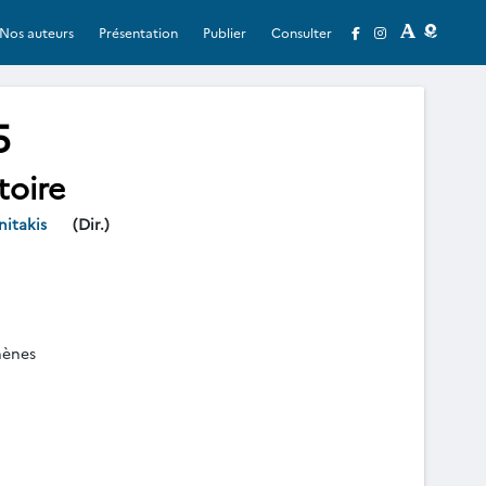
Nos auteurs
Présentation
Publier
Consulter
5
toire
nitakis
(Dir.)
hènes