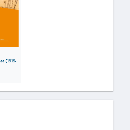
es (1919‐