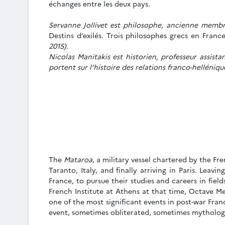
échanges entre les deux pays.
Servanne Jollivet est philosophe, ancienne membr
Destins d’exilés. Trois philosophes grecs en Franc
2015).
Nicolas Manitakis est historien, professeur assist
portent sur l’histoire des relations franco-hellénique
The
Mataroa
, a military vessel chartered by the F
Taranto, Italy, and finally arriving in Paris. Lea
France, to pursue their studies and careers in field
French Institute at Athens at that time, Octave Me
one of the most significant events in post-war Franc
event, sometimes obliterated, sometimes mythologi