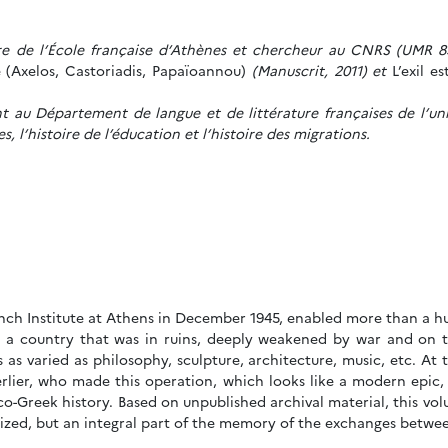
e de l’École française d’Athènes et chercheur au CNRS (UMR 854
e (Axelos, Castoriadis, Papaïoannou)
(Manuscrit, 2011) et
L’exil e
ant au Département de langue et de littérature françaises de l’uni
s, l’histoire de l’éducation et l’histoire des migrations.
rench Institute at Athens in December 1945, enabled more than a h
ving a country that was in ruins, deeply weakened by war and on
s as varied as philosophy, sculpture, architecture, music, etc. At
rlier, who made this operation, which looks like a modern epic, 
o-Greek history. Based on unpublished archival material, this volu
zed, but an integral part of the memory of the exchanges betwee