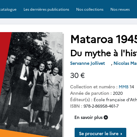
catalogue
Les dernières publications
Nos collections
Nos revues
Mataroa 194
Du mythe à l'his
Servanne Jollivet
,
Nicolas Ma
30 €
Collection et numéro :
MMB
14
Année de parution :
2020
Éditeur(s) :
École française d’At
ISBN :
978-2-86958-461-7
En savoir plus
Se procurer le livre