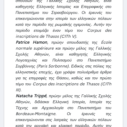
σπουδών της Γαλλικής Σχολής Αθηνών, είναι
καθηγητής Ελληνικής Ιστορίας και Επιγραφικής στο
Πανεπιστήμιο του Στρασβούργου. Οι έρευνές του
επικεντρώνονται στην ιστορία των ελληνικών πόλεων
κατά την περίοδο της ρωμαϊκής ηγεμονίας. Αυτήν την
περίοδο ετοιμάζει έναν τόμο του Corpus des
inscriptions de Thasos (CITh V).
Patrice Hamon
, πρώην σπουδαστής της École
normale supérieure και πρώην μέλος της Γαλλικής
Σχολής Αθηνών, είναι καθηγητής Ελληνικής
Λογοτεχνίας και Πολιτισμού στο Πανεπιστήμιο
Σορβόννης (Paris Sorbonne). Ειδικός στις πόλεις της
ελληνιστικής εποχής, έχει γράψει πολυάριθμα άρθρα
για τις επιγραφές της Θάσου, καθώς και τον πρώτο
τόμο του Corpus des inscriptions de Thasos (CITh
III).
Natacha Trippé
, πρώην μέλος της Γαλλικής Σχολής
Αθηνών, διδάσκει Ελληνική Ιστορία, Ιστορία της
Τέχνης και Αρχαιολογία στο Πανεπιστήμιο του
Bordeaux-Montaigne. Οι έρευνές της
επικεντρώνονται στις λατρείες των ελληνικών πόλεων
κατά την αρχαϊκή και κλασική περίοδο. Αυτήν την