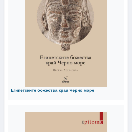
Египетските божества край Черно море