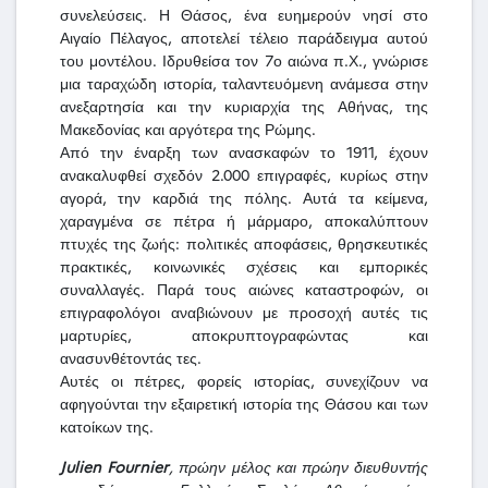
συνελεύσεις. Η Θάσος, ένα ευημερούν νησί στο
Αιγαίο Πέλαγος, αποτελεί τέλειο παράδειγμα αυτού
του μοντέλου. Ιδρυθείσα τον 7ο αιώνα π.Χ., γνώρισε
μια ταραχώδη ιστορία, ταλαντευόμενη ανάμεσα στην
ανεξαρτησία και την κυριαρχία της Αθήνας, της
Μακεδονίας και αργότερα της Ρώμης.
Από την έναρξη των ανασκαφών το 1911, έχουν
ανακαλυφθεί σχεδόν 2.000 επιγραφές, κυρίως στην
αγορά, την καρδιά της πόλης. Αυτά τα κείμενα,
χαραγμένα σε πέτρα ή μάρμαρο, αποκαλύπτουν
πτυχές της ζωής: πολιτικές αποφάσεις, θρησκευτικές
πρακτικές, κοινωνικές σχέσεις και εμπορικές
συναλλαγές. Παρά τους αιώνες καταστροφών, οι
επιγραφολόγοι αναβιώνουν με προσοχή αυτές τις
μαρτυρίες, αποκρυπτογραφώντας και
ανασυνθέτοντάς τες.
Αυτές οι πέτρες, φορείς ιστορίας, συνεχίζουν να
αφηγούνται την εξαιρετική ιστορία της Θάσου και των
κατοίκων της.
Julien Fournier
, πρώην μέλος και πρώην διευθυντής