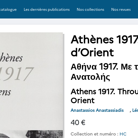
catalogue
Les dernières publications
Nos collections
Nos revues
Athènes 1917
d’Orient
Αθήνα 1917. Με 
Ανατολής
Athens 1917. Thro
Orient
Anastassios Anastassiadis
,
Lé
40 €
Collection et numéro :
HC