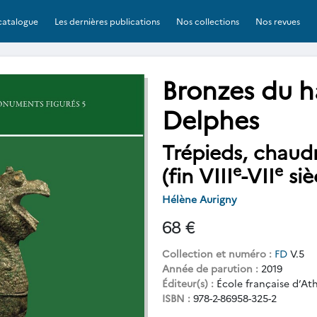
catalogue
Les dernières publications
Nos collections
Nos revues
Bronzes du h
Delphes
Trépieds, chaudr
e
e
(fin VIII
-VII
siè
Hélène Aurigny
68 €
Collection et numéro :
FD
V.5
Année de parution :
2019
Éditeur(s) :
École française d’At
ISBN :
978-2-86958-325-2