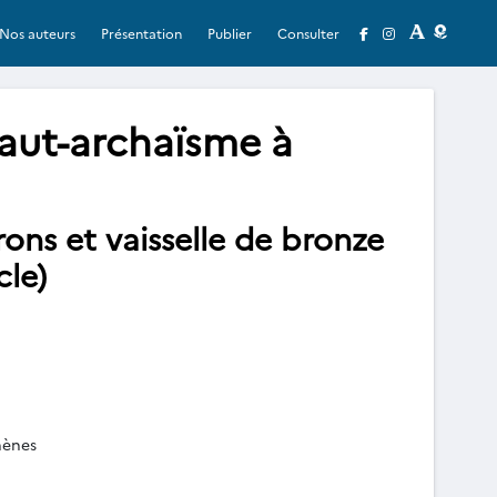
Nos auteurs
Présentation
Publier
Consulter
aut-archaïsme à
ons et vaisselle de bronze
cle)
hènes