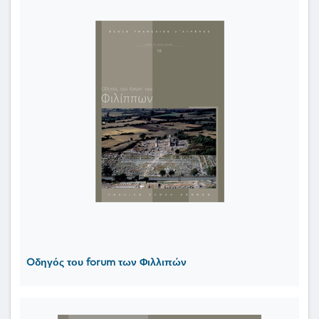
Oδηγός του forum των Φιλλιπών