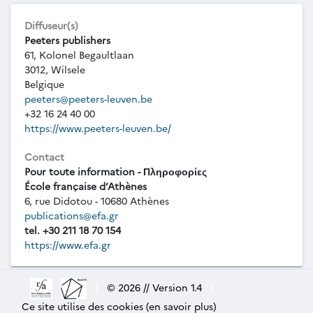
Diffuseur(s)
Peeters publishers
61, Kolonel Begaultlaan
3012, Wilsele
Belgique
peeters@peeters-leuven.be
+32 16 24 40 00
https://www.peeters-leuven.be/
Contact
Pour toute information - Πληροφορίες
École française d’Athènes
6, rue Didotou - 10680 Athènes
publications@efa.gr
tel. +30 211 18 70 154
https://www.efa.gr
|
© 2026 // Version 1.4
|
Ce site utilise des cookies (en savoir plus)