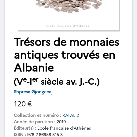
Trésors de monnaies
antiques trouvés en
Albanie
e
er
(V
-I
siècle av. J.-C.)
Shpresa Gjongecaj
120 €
Collection et numéro :
RAFAL
2
Année de parution :
2019
Éditeur(s) :
École française d’Athènes
ISBN :
978-2-86958-315-3