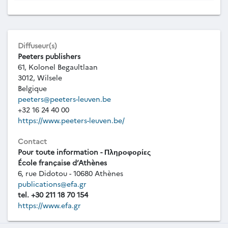
Diffuseur(s)
Peeters publishers
61, Kolonel Begaultlaan
3012, Wilsele
Belgique
peeters@peeters-leuven.be
+32 16 24 40 00
https://www.peeters-leuven.be/
Contact
Pour toute information - Πληροφορίες
École française d’Athènes
6, rue Didotou - 10680 Athènes
publications@efa.gr
tel. +30 211 18 70 154
https://www.efa.gr