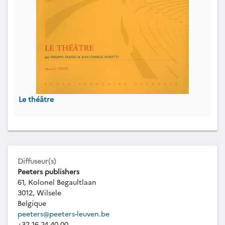
Le théâtre
Diffuseur(s)
Peeters publishers
61, Kolonel Begaultlaan
3012, Wilsele
Belgique
peeters@peeters-leuven.be
+32 16 24 40 00