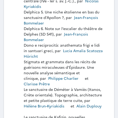
centrale (IVe - Ier s. av. J.-C.)., par
Nicolas
Kyriakidis
Delphica 5. Une niche étolienne en bas du
sanctuaire d’Apollon ?, par
Jean-François
Bommelaer
Delphica 6. Note sur l’escalier du théâtre de
Delphes (SD 541), par
Jean-François
Bommelaer
Dono e reciprocità: anathemata frigi e lidi
in santuari greci, par
Lucia Amalia Scatozza
Höricht
Stigmata et grammata dans les récits de
guérisons miraculeuses d’Épidaure. Une
nouvelle analyse sémantique et
clinique, par
Philippe Charlier
et
Clarisse Prêtre
Le sanctuaire de Déméter à Vamiès (Itanos,
Crète orientale). Topographie, architecture
et petite plastique de terre cuite, par
Hélène Brun-Kyriakidis
et
Alain Duplouy
Le sanctuaire de Kafizin, nouvelles