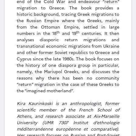
end of the Cold War and endeavour “return”
migration to Greece. The book provides a
historic background, tracing Greek migrations to
the Russian Empire where the Greeks, mainly
from the Ottoman Empire, settled in large
th
th
numbers in the 18
and 19
centuries. It then
analyses diasporic return migrations and
transnational economic migrations from Ukraine
and other former Soviet republics to Greece and
Cyprus since the late 1980s. The book focuses on
the history of one diaspora group in particular,
namely, the Mariupol Greeks, and discusses the
reasons why there has been no community
“return” migration in the case of these Greeks to
the “imagined motherland”.
Kira Kaurinkoski is an anthropologist, former
scientific member of the French School of
Athens, and research associate at Aix-Marseille
University (UMR 7307 Institut d’ethnologie
méditerranéenne européenne et comparative).
Her research focuses on Russian and Post-Soviet