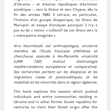
d’Ukraine – et d’autres républiques d’ex-Union
soviétique –, vers la Grèce et vers Chypre, dès la
fin des années 1980. Il retrace, en particulier,
l’histoire d’un groupe diasporique, les Grecs de
Mariupol, et essaye d’analyser pourquoi il n’y a
pas eu de « retour » collectif de ces Grecs vers la
« mère-patrie imaginée ».
Kira Kaurinkoski est anthropologue, ancienne
membre de l’École française d’Athènes et
chercheuse associée à Aix-Marseille université
(UMR 7307, Institut d’ethnologie
méditerranéenne européenne et comparative).
Ses recherches portent sur les diasporas et les
migrations russes et postsoviétiques, et les
mobilités et les minorités dans la région égéenne.
This book explores the reasons which pushed
individuals and entire communities residing in
Ukraine and in other former Soviet republics for
centuries to claim their Greek origin after the