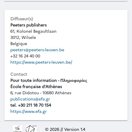
Diffuseur(s)
Peeters publishers
61, Kolonel Begaultlaan
3012, Wilsele
Belgique
peeters@peeters-leuven.be
+32 16 24 40 00
https://www.peeters-leuven.be/
Contact
Pour toute information - Πληροφορίες
École française d’Athènes
6, rue Didotou - 10680 Athènes
publications@efa.gr
tel. +30 211 18 70 154
https://www.efa.gr
|
© 2026 // Version 1.4
|