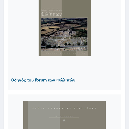
Oδηγός του forum των Φιλλιπών