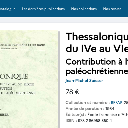
catalogue
Les dernières publications
Nos collections
Nos revues
Thessaloniq
du IVe au VIe
Contribution à l
paléochrétienne
Jean-Michel Spieser
78 €
Collection et numéro :
BEFAR
25
Année de parution :
1984
Éditeur(s) :
École française d’At
ISBN :
978-2-86958-350-4