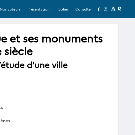
Nos auteurs
Présentation
Publier
Consulter
ue et ses monuments
 siècle
’étude d’une ville
4
hènes