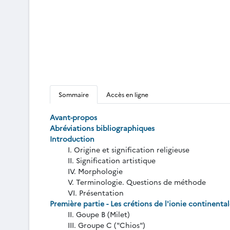
Sommaire
Accès en ligne
Avant-propos
Abréviations bibliographiques
Introduction
I. Origine et signification religieuse
II. Signification artistique
IV. Morphologie
V. Terminologie. Questions de méthode
VI. Présentation
Première partie - Les crétions de l'ionie continental
II. Goupe B (Milet)
III. Groupe C ("Chios")