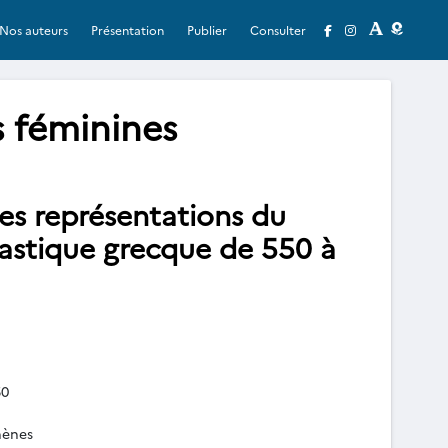
Nos auteurs
Présentation
Publier
Consulter
 féminines
es représentations du
lastique grecque de 550 à
0
hènes