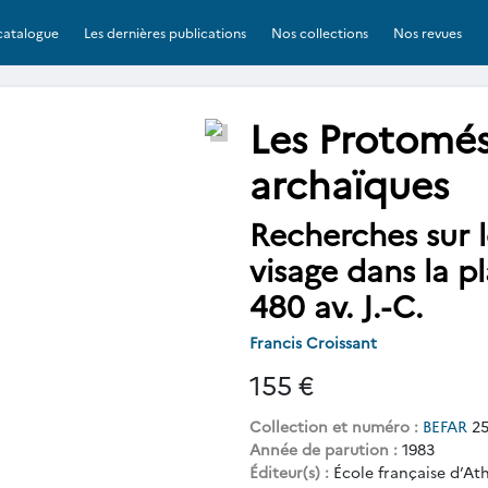
catalogue
Les dernières publications
Nos collections
Nos revues
Les Protomés
archaïques
Recherches sur l
visage dans la p
480 av. J.-C.
Francis Croissant
155 €
Collection et numéro :
BEFAR
25
Année de parution :
1983
Éditeur(s) :
École française d’At