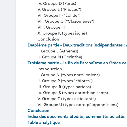
IV. Groupe D (Paros)
V. Groupe E ("Phocée")
VI. Groupe F ("Éolide")
VII. Groupe G ("Clazomènes")
VIII. Groupe H
X. Groupe K (types isolés)
Conclusion
Deuxième partie - Deux traditions indépendantes :
I. Groupe L (Athènes)
II. Groupe M (Corinthe)
Troisième partie - La fin de l'archaïsme en Grèce ce
Introduction
I. Groupe N (types nord-ioniens)
II. Groupe P (types "chiotes")
III. Groupe R (types pariens)
IV. Groupe S (types corinthianisants)
V. Groupe T (types atticisants)
VI. Groupe U (types nord-péloponnésiens)
Conclusion
Index des documents étudiés, commentés ou cités
Table analytique