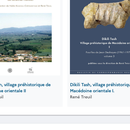
sh, village préhistorique de
Dikili Tash, village préhistoriq
 orientale II
Macédoine orientale I.
il
René Treuil