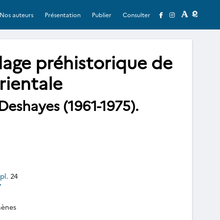
Nos auteurs
Présentation
Publier
Consulter
illage préhistorique de
ientale
 Deshayes (1961-1975).
pl.
24
7
hènes