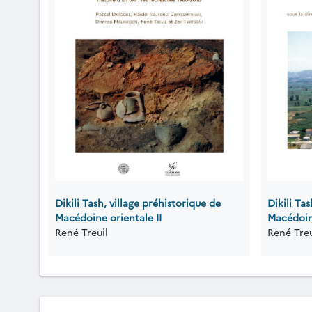
Dikili Tash, village préhistorique de
Dikili Ta
Macédoine orientale II
Macédoine
René Treuil
René Treu