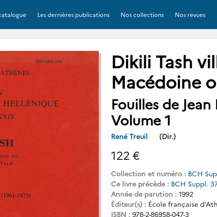
catalogue
Les dernières publications
Nos collections
Nos revues
Dikili Tash v
Macédoine or
Fouilles de Jean
Volume 1
René Treuil
(Dir.)
122 €
Collection et numéro :
BCH Sup
Ce livre précède :
BCH Suppl. 3
Année de parution :
1992
Éditeur(s) :
École française d’At
ISBN :
978-2-86958-047-3