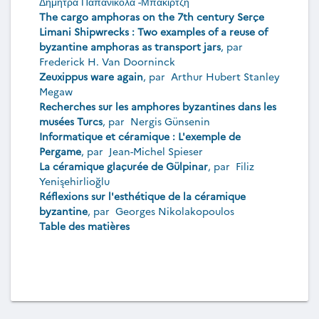
Δήμητρα Παπανικόλα -Μπακιρτζή
The cargo amphoras on the 7th century Serçe
Limani Shipwrecks : Two examples of a reuse of
byzantine amphoras as transport jars
, par
Frederick H. Van Doorninck
Zeuxippus ware again
, par
Arthur Hubert Stanley
Megaw
Recherches sur les amphores byzantines dans les
musées Turcs
, par
Nergis Günsenin
Informatique et céramique : L'exemple de
Pergame
, par
Jean-Michel Spieser
La céramique glaçurée de Gülpinar
, par
Filiz
Yenis̨ehirlioğlu
Réflexions sur l'esthétique de la céramique
byzantine
, par
Georges Nikolakopoulos
Table des matières