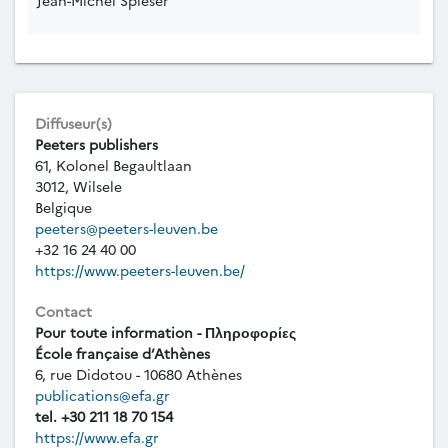
Diffuseur(s)
Peeters publishers
61, Kolonel Begaultlaan
3012, Wilsele
Belgique
peeters@peeters-leuven.be
+32 16 24 40 00
https://www.peeters-leuven.be/
Contact
Pour toute information - Πληροφορίες
École française d’Athènes
6, rue Didotou - 10680 Athènes
publications@efa.gr
tel. +30 211 18 70 154
https://www.efa.gr