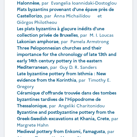
Halonnèse
, par
Evangelia Ioannidaki-Dostoglou
Plats byzantins provenant d'une épave près de
Castellorizo
, par
Ánna Michailídou
et
Giōrgos Philotheou
Les plats byzantins à glaçure inédits d'une
collection privée de Bruxelles
, par
M. I. Loucas
Lakonian amphorae
, par
Pamela Armstrong
Three Peloponnesian churches and their
importance for the chronology of late 13th and
early 14th century pottery in the eastern
Mediterranean
, par
Guy D. R. Sanders
Late byzantine pottery from Isthmia : New
evidence from the Korinthia
, par
Timothy E.
Gregory
Céramique d'offrande trouvée dans des tombes
byzantines tardives de l'Hippodrome de
Thessalonique
, par
Angeliki Charitonidou
Byzantine and postbyzantine pottery from the
Greek-Swedish excavations at Khania, Crete
, par
Margrete Hahn
Medieval pottery from Enkomi, Famagusta
, par