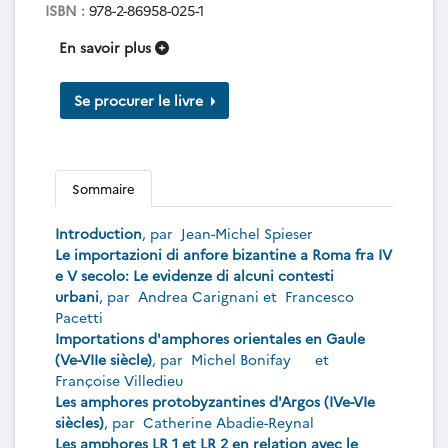
ISBN :
978-2-86958-025-1
En savoir plus
Se procurer le livre
Sommaire
Introduction
, par
Jean-Michel Spieser
Le importazioni di anfore bizantine a Roma fra IV
e V secolo: Le evidenze di alcuni contesti
urbani
, par
Andrea Carignani
et
Francesco
Pacetti
Importations d'amphores orientales en Gaule
(Ve-VIIe siècle)
, par
Michel Bonifay
et
Françoise Villedieu
Les amphores protobyzantines d'Argos (IVe-VIe
siècles)
, par
Catherine Abadie-Reynal
Les amphores LR 1 et LR 2 en relation avec le