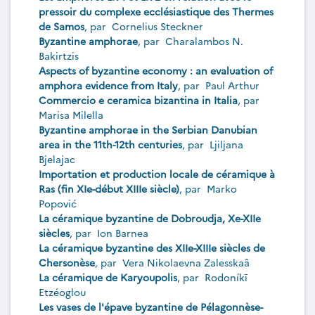
pressoir du complexe ecclésiastique des Thermes
de Samos
, par
Cornelius Steckner
Byzantine amphorae
, par
Charalambos N.
Bakirtzis
Aspects of byzantine economy : an evaluation of
amphora evidence from Italy
, par
Paul Arthur
Commercio e ceramica bizantina in Italia
, par
Marisa Milella
Byzantine amphorae in the Serbian Danubian
area in the 11th-12th centuries
, par
Ljiljana
Bjelajac
Importation et production locale de céramique à
Ras (fin XIe-début XIIIe siècle)
, par
Marko
Popović
La céramique byzantine de Dobroudja, Xe-XIIe
siècles
, par
Ion Barnea
La céramique byzantine des XIIe-XIIIe siècles de
Chersonèse
, par
Vera Nikolaevna Zalesskaâ
La céramique de Karyoupolis
, par
Rodoníkī
Etzéoglou
Les vases de l'épave byzantine de Pélagonnèse-