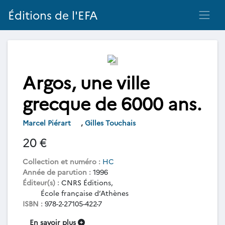
Éditions de l'EFA
Argos, une ville
grecque de 6000 ans.
Marcel Piérart
,
Gilles Touchais
20 €
Collection et numéro :
HC
Année de parution :
1996
Éditeur(s) :
CNRS Éditions,
École française d’Athènes
ISBN :
978-2-27105-422-7
En savoir plus