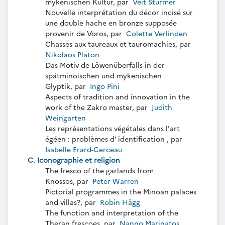
mykenischen Kultur, par
Veit Stürmer
Nouvelle interprétation du décor incisé sur
une double hache en bronze supposée
provenir de Voros, par
Colette Verlinden
Chasses aux taureaux et tauromachies, par
Nikolaos Platon
Das Motiv de Löwenüberfalls in der
spätminoischen und mykenischen
Glyptik, par
Ingo Pini
Aspects of tradition and innovation in the
work of the Zakro master, par
Judith
Weingarten
Les représentations végétales dans l'art
égéen : problèmes d' identification , par
Isabelle Erard-Cerceau
C. Iconographie et religion
The fresco of the garlands from
Knossos, par
Peter Warren
Pictorial programmes in the Minoan palaces
and villas?, par
Robin Hägg
The function and interpretation of the
Theran frescoes, par
Nanno Marinatos