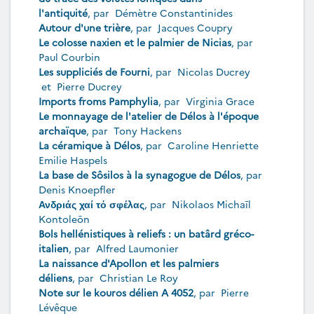
l'antiquité
, par
Démètre Constantinides
Autour d'une trière
, par
Jacques Coupry
Le colosse naxien et le palmier de Nicias
, par
Paul Courbin
Les suppliciés de Fourni
, par
Nicolas Ducrey
et
Pierre Ducrey
Imports froms Pamphylia
, par
Virginia Grace
Le monnayage de l'atelier de Délos à l'époque
archaïque
, par
Tony Hackens
La céramique à Délos
, par
Caroline Henriette
Emilie Haspels
La base de Sôsilos à la synagogue de Délos
, par
Denis Knoepfler
Ανδριάς χαί τό σφέλας
, par
Nikolaos Michaīl
Kontoleōn
Bols hellénistiques à reliefs : un batârd gréco-
italien
, par
Alfred Laumonier
La naissance d'Apollon et les palmiers
déliens
, par
Christian Le Roy
Note sur le kouros délien A 4052
, par
Pierre
Lévêque