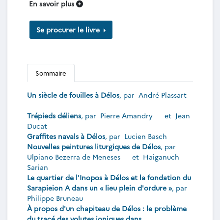
En savoir plus
Se procurer le livre
Sommaire
Un siècle de fouilles à Délos
, par
André Plassart
Trépieds déliens
, par
Pierre Amandry
et
Jean
Ducat
Graffites navals à Délos
, par
Lucien Basch
Nouvelles peintures liturgiques de Délos
, par
Ulpiano Bezerra de Meneses
et
Haiganuch
Sarian
Le quartier de l'Inopos à Délos et la fondation du
Sarapieion A dans un « lieu plein d'ordure »
, par
Philippe Bruneau
À propos d'un chapiteau de Délos : le problème
du tracé des volutes ioniques dans