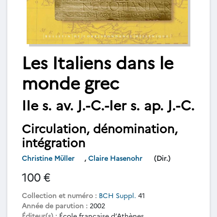
Les Italiens dans le
monde grec
IIe s. av. J.-C.-Ier s. ap. J.-C.
Circulation, dénomination,
intégration
Christine Müller
,
Claire Hasenohr
(Dir.)
100 €
Collection et numéro :
BCH Suppl.
41
Année de parution :
2002
Éditeur(s) :
École française d’Athènes