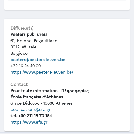
Diffuseur(s)
Peeters publishers
61, Kolonel Begaultlaan
3012, Wilsele
Belgique
peeters@peeters-leuven.be
+32 16 24 40 00
https://www.peeters-leuven.be/
Contact
Pour toute information - Πληροφορίες
École française d’Athènes
6, rue Didotou - 10680 Athènes
publications@efa.gr
tel. +30 211 18 70 154
https://www.efa.gr