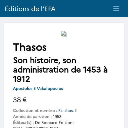
Éditions de l'EFA
Thasos
Son histoire, son
administration de 1453 à
1912
Apostolos E Vakalopoulos
38 €
Collection et numéro :
Et. thas.
II
Année de parution :
1953
Éditeur(s) :
De Boccard Éditions