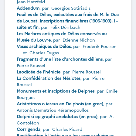
Jean Hatzfeld
Addendum
, par
Georgios Sotiriadis
Fouilles de Délos, exécutées aux frais de M. le Duc
de Loubat. Inscriptions financières (1906-1909), I -
suite et fin
, par
Félix Dürrbach
Les Marbres antiques de Délos conservés au
Musée du Louvre
, par
Étienne Michon
Vases archaïques de Délos
, par
Frederik Poulsen
et
Charles Dugas
Fragments d'une liste d'archontes déliens
, par
Pierre Roussel
Laodicée de Phénicie
, par
Pierre Roussel
La Confédération des Nésiotes
, par
Pierre
Roussel
Monuments et insciptions de Delphes
, par
Émile
Bourguet
Aristotimos o iereus en Delphois (en grec)
, par
Antonis Demetriou Kéramopoullos
Delphiki epigraphi anekdotos (en grec)
, par
A.
Contoléon
Corrigenda
, par
Charles Picard
Rectification à l'article sur les vases archaïques