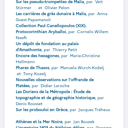
Sur les pseudo-trompettes de Malia
, par
Veit
Stürmer
et
Olivier Pelon
Les carrières de grès dunaire à Malia
, par
Anna
Guest-Papamanoli
Collection Paul Canellopoulos (XIX).
Protocorinthian Aryballoi
, par
Cornelis Willem
Neeft
Un dépôt de fondation au palais
d'Amathonte
, par
Thierry Petit
Encore des hexagones
, par
Marie-Christine
Hellmann
Phares de Thasos
, par
Manuela Wurch-Koželj
et
Tony Kozelj
Nouvelles observations sur l'offrande de
Platées
, par
Didier Laroche
Les Doriens de la Métropole : Étude de
topographie et de géographie historique
, par
Denis Rousset
Sur les probouloi en Grèce
, par
Jacques Tréheux
Athènes et la Mer Noire
, par
Jan Bouzek
L'inventaire 1403 du Néôrion délien
, par
Georges