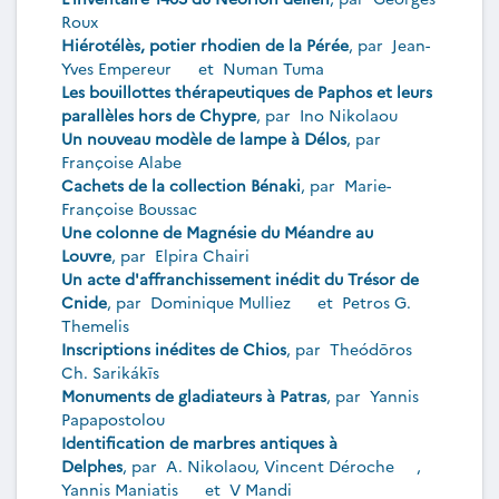
Roux
Hiérotélès, potier rhodien de la Pérée
, par
Jean-
Yves Empereur
et
Numan Tuma
Les bouillottes thérapeutiques de Paphos et leurs
parallèles hors de Chypre
, par
Ino Nikolaou
Un nouveau modèle de lampe à Délos
, par
Françoise Alabe
Cachets de la collection Bénaki
, par
Marie-
Françoise Boussac
Une colonne de Magnésie du Méandre au
Louvre
, par
Elpira Chairi
Un acte d'affranchissement inédit du Trésor de
Cnide
, par
Dominique Mulliez
et
Petros G.
Themelis
Inscriptions inédites de Chios
, par
Theódōros
Ch. Sarikákīs
Monuments de gladiateurs à Patras
, par
Yannis
Papapostolou
Identification de marbres antiques à
Delphes
, par
A. Nikolaou
,
Vincent Déroche
,
Yannis Maniatis
et
V Mandi