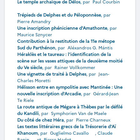
Le temple archaïque de Délos
, par
Paul Courbin
Trépieds de Delphes et du Péloponnèse
, par
Pierre Amandry
Une inscription phénicienne d'Amathonte
, par
Maurice Sznycer
Contribution à la restitution de la 11e métope
Sud du Parthénon
, par
Aléxandros G. Mántis
Héraklès et le taureau : l'identification de la
scène sur les vases attiques de la deuxième moitié
du Ve siècle
, par
Rainer Vollkommer
Une vignette de traité à Delphes
, par
Jean-
Charles Moretti
Hélisson entre en sympolitie avec Mantinée : Une
nouvelle inscription d'Arcadie
, par
Gérard-Jean
Te Riele
La route antique de Mégare à Thèbes par le défilé
du Kandili
, par
Symphorien Van de Maele
Du côté de chez Héra
, par
Pierre Charneux
Les textes littéraires grecs de la Trésorerie d'Aï
Khanoum
, par
Guglielmo Cavallo
,
Claude
Rapin
et
Pierre Hadot