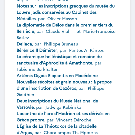
Notes sur les inscriptions grecques du musée du
Louvre jadis conservées au Cabinet des
Médailles
, par
Olivier Masson
La diplomatie de Délos dans le premier tiers du
IIe siècle
, par
Claude Vial
et
Marie-Françoise
Baslez
Deliaca
, par
Philippe Bruneau
Bérénice II Démèter
, par
Pántos A. Pántos
La céramique hellénistique et romaine du
sanctuaire d'Aphrodite à Amathonte
, par
Fabienne Burkhalter
Artémis Digaia Blaganitis en Macédoine
Nouvelles récoltes et grain nouveau : à propos
d'une inscription de Gazôros
, par
Philippe
Gauthier
Deux inscriptions du Musée National de
Varsovie
, par
Jadwiga Kubínska
L'acanthe de l'arc d'Hadrien et ses dérivés en
Grèce propre
, par
Vincent Déroche
L'Église de La Théotokos de la citadelle
d'Argos
, par
Charalampos Th. Mpouras