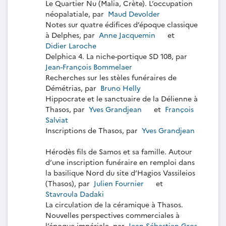
Le Quartier Nu (Malia, Crète). L’occupation
néopalatiale, par
Maud Devolder
Notes sur quatre édifices d’époque classique
à Delphes, par
Anne Jacquemin
et
Didier Laroche
Delphica 4. La niche-portique SD 108, par
Jean-François Bommelaer
Recherches sur les stèles funéraires de
Démétrias, par
Bruno Helly
Hippocrate et le sanctuaire de la Délienne à
Thasos, par
Yves Grandjean
et
François
Salviat
Inscriptions de Thasos, par
Yves Grandjean
Hérodès fils de Samos et sa famille. Autour
d’une inscription funéraire en remploi dans
la basilique Nord du site d’Hagios Vassileios
(Thasos), par
Julien Fournier
et
Stavroula Dadaki
La circulation de la céramique à Thasos.
Nouvelles perspectives commerciales à
l’époque impériale, par
Jean-Sébastien Gros