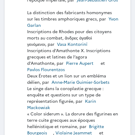
La distinction des fabricants homonymes
sur les timbres amphoriques grecs, par
Yvon
Garlan
Inscriptions de Rhodes pour des citoyens
morts au combat, ἄνδρες ἀγαθοὶ
γενόμενοι, par
Vasa Kontorinī
Inscriptions d’Amathonte X. Inscriptions
grecques et latines de l’agora
d’Amathonte, par
Pierre Aupert
et
Pavlos Flourentzos
Deux Érotes et un lion sur un embléma
délien, par
Anne-Marie Guimier-Sorbets
Le singe dans la coroplastie grecque :
enquête et questions sur un type de
représentation figurée, par
Karin
Mackowiak
« Color siderum ». La dorure des figurines en
terre cuite grecques aux époques
hellénistique et romaine, par
Brigitte
Bourgeois
,
Violaine Jeammet
et