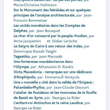
Marie-Christine Hellmann
Sur le Monument des Néréides et sur quelques
principes de l'analyse architecturale
, par
Jean-
François Bommelaer
Les unités monétaires dans les Comptes de
Delphes
, par
Jean Bousquet
Le char d'or consacré par le peuple rhodien
, par
Anne Jacquemin
et
Didier Laroche
Le Satyre du Caire à son retour des Indes
, par
Dominique Kassab Tezgör
Tegeatika
, par
Jean Marcadé
Une forteresse macédonienne dans
l'Olympe
, par
Athanasios D. Rizakis
Victa Macedonia : remarques sur une dédicace
d'Amphipolis
, par
Emmanouī́l Voutyrás
Une « nouvelle » cité dans la vallée de l'Enipeus :
Paliambéla-Phyllos
, par
Jean-Claude Decourt
L'atelier de Posideion et les monnaies de la fouille
de Bassit en Syrie
, par
Georges Le Rider
L'enfant-roi Antiochos et la reine Laodice
, par
Georges Le Rider