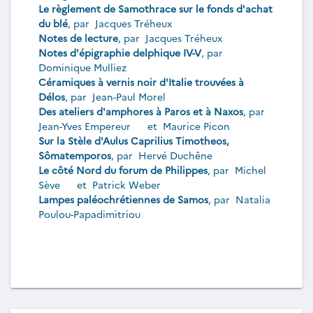
Le règlement de Samothrace sur le fonds d'achat
du blé
, par
Jacques Tréheux
Notes de lecture
, par
Jacques Tréheux
Notes d'épigraphie delphique IV-V
, par
Dominique Mulliez
Céramiques à vernis noir d'Italie trouvées à
Délos
, par
Jean-Paul Morel
Des ateliers d'amphores à Paros et à Naxos
, par
Jean-Yves Empereur
et
Maurice Picon
Sur la Stèle d'Aulus Caprilius Timotheos,
Sômatemporos
, par
Hervé Duchêne
Le côté Nord du forum de Philippes
, par
Michel
Sève
et
Patrick Weber
Lampes paléochrétiennes de Samos
, par
Natalia
Poulou-Papadimitriou