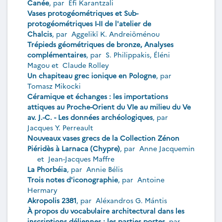
Canée
, par
Efi Karantzali
Vases protogéométriques et Sub-
protogéométriques I-II de l'atelier de
Chalcis
, par
Aggelikī K. Andreiōménou
Trépieds géométriques de bronze, Analyses
complémentaires
, par
S. Philippakis
,
Éléni
Magou
et
Claude Rolley
Un chapiteau grec ionique en Pologne
, par
Tomasz Mikocki
Céramique et échanges : les importations
attiques au Proche-Orient du VIe au milieu du Ve
av. J.-C. - Les données archéologiques
, par
Jacques Y. Perreault
Nouveaux vases grecs de la Collection Zénon
Piéridès à Larnaca (Chypre)
, par
Anne Jacquemin
et
Jean-Jacques Maffre
La Phorbéia
, par
Annie Bélis
Trois notes d'iconographie
, par
Antoine
Hermary
Akropolis 2381
, par
Aléxandros G. Mántis
À propos du vocabulaire architectural dans les
inscriptions déliennes : les parties portes
, par