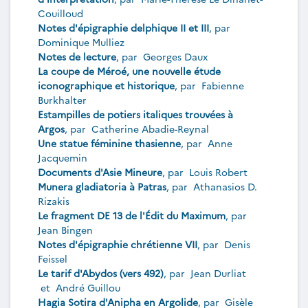
Couilloud
Notes d'épigraphie delphique II et III
, par
Dominique Mulliez
Notes de lecture
, par
Georges Daux
La coupe de Méroé, une nouvelle étude
iconographique et historique
, par
Fabienne
Burkhalter
Estampilles de potiers italiques trouvées à
Argos
, par
Catherine Abadie-Reynal
Une statue féminine thasienne
, par
Anne
Jacquemin
Documents d'Asie Mineure
, par
Louis Robert
Munera gladiatoria à Patras
, par
Athanasios D.
Rizakis
Le fragment DE 13 de l'Édit du Maximum
, par
Jean Bingen
Notes d'épigraphie chrétienne VII
, par
Denis
Feissel
Le tarif d'Abydos (vers 492)
, par
Jean Durliat
et
André Guillou
Hagia Sotira d'Anipha en Argolide
, par
Gisèle