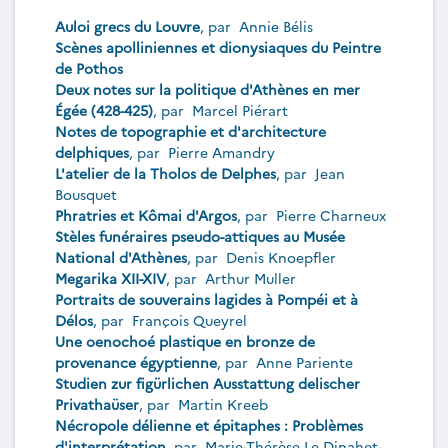
Auloi grecs du Louvre
, par
Annie Bélis
Scènes apolliniennes et dionysiaques du Peintre
de Pothos
Deux notes sur la politique d'Athènes en mer
Égée (428-425)
, par
Marcel Piérart
Notes de topographie et d'architecture
delphiques
, par
Pierre Amandry
L'atelier de la Tholos de Delphes
, par
Jean
Bousquet
Phratries et Kômai d'Argos
, par
Pierre Charneux
Stèles funéraires pseudo-attiques au Musée
National d'Athènes
, par
Denis Knoepfler
Megarika XII-XIV
, par
Arthur Muller
Portraits de souverains lagides à Pompéi et à
Délos
, par
François Queyrel
Une oenochoé plastique en bronze de
provenance égyptienne
, par
Anne Pariente
Studien zur figürlichen Ausstattung delischer
Privathaüser
, par
Martin Kreeb
Nécropole délienne et épitaphes : Problèmes
d'interprétation
, par
Marie-Thérèse Le Dinahet-