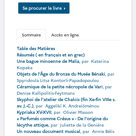
Se procurer le livre
Sommaire
Accès en ligne
Table des Matières
Résumés ( en français et en grec)
Une bague minoenne de Malia
, par
Katerina
Kopaka
Objets de l'Âge du Bronze du Musée Bénaki
, par
Spyridoula Litsa Kontorli-Papadopoulou
Céramique de la petite nécropole de Vari
, par
Denise Kallipolitis-Feytmans
Skyphoi de l'atelier de Chalcis (fin Xe-fin VIIIe s.
av. J.-C.)
, par
Aggelikī K. Andreiōménou
Kypriaka XV-XVII
, par
Olivier Masson
« Parfumés comme Crésus » - De l'origine du
lécythe attique
, par
Juliette de la Genière
Un nouveau document musical
, par
Annie Bélis