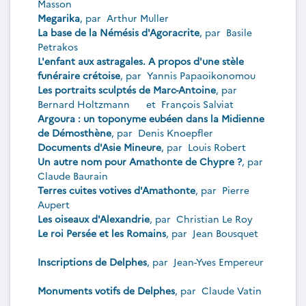
Masson
Megarika
, par
Arthur Muller
La base de la Némésis d'Agoracrite
, par
Basile
Petrakos
L'enfant aux astragales. A propos d'une stèle
funéraire crétoise
, par
Yannis Papaoikonomou
Les portraits sculptés de Marc-Antoine
, par
Bernard Holtzmann
et
François Salviat
Argoura : un toponyme eubéen dans la Midienne
de Démosthène
, par
Denis Knoepfler
Documents d'Asie Mineure
, par
Louis Robert
Un autre nom pour Amathonte de Chypre ?
, par
Claude Baurain
Terres cuites votives d'Amathonte
, par
Pierre
Aupert
Les oiseaux d'Alexandrie
, par
Christian Le Roy
Le roi Persée et les Romains
, par
Jean Bousquet
Inscriptions de Delphes
, par
Jean-Yves Empereur
Monuments votifs de Delphes
, par
Claude Vatin