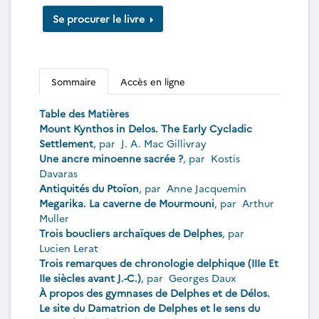
Se procurer le livre
Sommaire
Accès en ligne
Table des Matières
Mount Kynthos in Delos. The Early Cycladic
Settlement
, par
J. A. Mac Gillivray
Une ancre minoenne sacrée ?
, par
Kostis
Davaras
Antiquités du Ptoïon
, par
Anne Jacquemin
Megarika. La caverne de Mourmouni
, par
Arthur
Muller
Trois boucliers archaïques de Delphes
, par
Lucien Lerat
Trois remarques de chronologie delphique (IIIe Et
IIe siècles avant J.-C.)
, par
Georges Daux
À propos des gymnases de Delphes et de Délos.
Le site du Damatrion de Delphes et le sens du