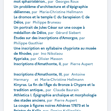
mot sphairistérion.
, par
Georges Roux
Un problème d'architecture et d'épigraphie
déliennes
, par
Marie-Christine Hellmann
Le dromos et le temple C du Sarapieion C de
Délos
, par
Philippe Bruneau
Un portrait de Jules César sur une coupe à
médaillon de Délos
, par
Gérard Siebert
Études sur des inscriptions d'Amorgos
, par
Philippe Gauthier
Une inscription en syllabaire chypriote au musée
de Rhodes
, par
Ino Nikolaou
Kypriaka
, par
Olivier Masson
Inscriptions d'Amathonte, II
, par
Pierre Aupert
Inscriptions d'Amathonte, III
, par
Antoine
Hermary
et
Marie-Christine Hellmann
Kinyras. La fin de l'Âge du Bronze à Chypre et la
tradition antique.
, par
Claude Baurain
Athletica I. Épigraphie archaïque et morphologie
des stades anciens
, par
Pierre Aupert
La coupe à figures noires Athènes 17873 et le
Peintre de Kallis
, par
Denise Kallipolitis-