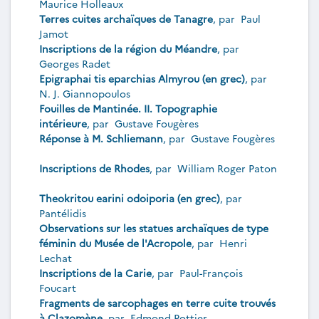
Maurice Holleaux
Terres cuites archaïques de Tanagre
, par
Paul
Jamot
Inscriptions de la région du Méandre
, par
Georges Radet
Epigraphai tis eparchias Almyrou (en grec)
, par
N. J. Giannopoulos
Fouilles de Mantinée. II. Topographie
intérieure
, par
Gustave Fougères
Réponse à M. Schliemann
, par
Gustave Fougères
Inscriptions de Rhodes
, par
William Roger Paton
Theokritou earini odoiporia (en grec)
, par
Pantélidis
Observations sur les statues archaïques de type
féminin du Musée de l'Acropole
, par
Henri
Lechat
Inscriptions de la Carie
, par
Paul-François
Foucart
Fragments de sarcophages en terre cuite trouvés
à Clazomène
, par
Edmond Pottier