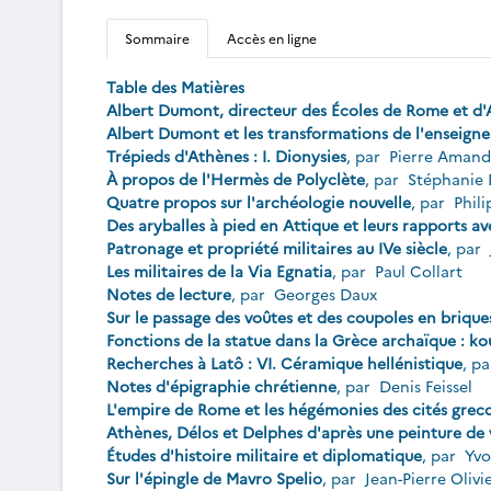
Sommaire
Accès en ligne
Table des Matières
Albert Dumont, directeur des Écoles de Rome et d
Albert Dumont et les transformations de l'enseign
Trépieds d'Athènes : I. Dionysies
, par
Pierre Aman
À propos de l'Hermès de Polyclète
, par
Stéphanie 
Quatre propos sur l'archéologie nouvelle
, par
Phil
Des aryballes à pied en Attique et leurs rapports a
Patronage et propriété militaires au IVe siècle
, par
Les militaires de la Via Egnatia
, par
Paul Collart
Notes de lecture
, par
Georges Daux
Sur le passage des voûtes et des coupoles en brique
Fonctions de la statue dans la Grèce archaïque : ko
Recherches à Latô : VI. Céramique hellénistique
, p
Notes d'épigraphie chrétienne
, par
Denis Feissel
L'empire de Rome et les hégémonies des cités grec
Athènes, Délos et Delphes d'après une peinture de va
Études d'histoire militaire et diplomatique
, par
Yvo
Sur l'épingle de Mavro Spelio
, par
Jean-Pierre Olivi