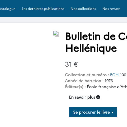
catalogue
Les dernières publications
Nos collections
Nos revues
Bulletin de 
Hellénique
31 €
Collection et numéro :
BCH
100.
Année de parution :
1976
Éditeur(s) :
École française d’At
En savoir plus
Se procurer le livre