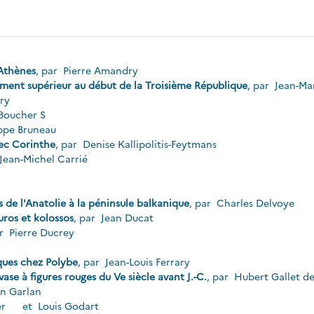
'Athènes
, par
Pierre Amandry
ement supérieur au début de la Troisième République
, par
Jean-Ma
dry
Boucher S
ippe Bruneau
vec Corinthe
, par
Denise Kallipolitis-Feytmans
Jean-Michel Carrié
s de l'Anatolie à la péninsule balkanique
, par
Charles Delvoye
uros et kolossos
, par
Jean Ducat
ar
Pierre Ducrey
ques chez Polybe
, par
Jean-Louis Ferrary
se à figures rouges du Ve siècle avant J.-C.
, par
Hubert Gallet d
n Garlan
er
et
Louis Godart