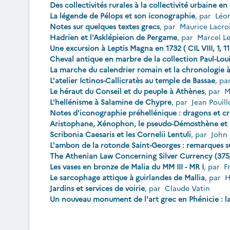
Des collectivités rurales à la collectivité urbaine en 
La légende de Pélops et son iconographie
, par
Léon
Notes sur quelques textes grecs
, par
Maurice Lacro
Hadrien et l'Asklépieion de Pergame
, par
Marcel L
Une excursion à Leptis Magna en 1732 ( CIL VIII, 1, 11
Cheval antique en marbre de la collection Paul-Loui
La marche du calendrier romain et la chronologie à
L'atelier Ictinos-Callicratès au temple de Bassae
, pa
Le héraut du Conseil et du peuple à Athènes
, par
Ma
L'hellénisme à Salamine de Chypre
, par
Jean Pouil
Notes d'iconographie préhellénique : dragons et cr
Aristophane, Xénophon, le pseudo-Démosthène et l
Scribonia Caesaris et les Cornelii Lentuli
, par
John 
L'ambon de la rotonde Saint-Georges : remarques sur
The Athenian Law Concerning Silver Currency (375/
Les vases en bronze de Malia du MM III - MR I
, par
Fr
Le sarcophage attique à guirlandes de Mallia
, par
H
Jardins et services de voirie
, par
Claude Vatin
Un nouveau monument de l'art grec en Phénicie : l