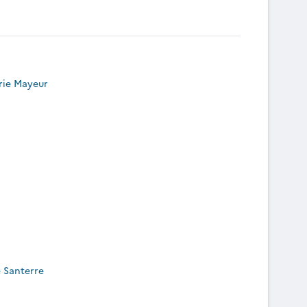
rie Mayeur
e Santerre