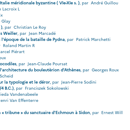
Italie méridionale byzantine ( VIe-XIe s. )
, par
André Guillou
 Lacroix L
ix
e Glay
 )
, par
Christian Le Roy
s Weiller
, par
Jean Marcadé
 l'époque de la bataille de Pydna
, par
Patrick Marchetti
r
Roland Martin R
rcel Piérart
loux
ocodiles
, par
Jean-Claude Poursat
'architecture du bouleutèrion d'Athènes
, par
Georges Roux
Scheid
 la typologie et le déror
, par
Jean-Pierre Sodini
4 B.C.)
, par
Franciszek Sokolowski
ieda Vandenabeele
enri Van Effenterre
a « tribune » du sanctuaire d'Echmoun à Sidon
, par
Ernest Will