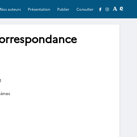
Nos auteurs
Présentation
Publier
Consulter
Correspondance
1
hènes